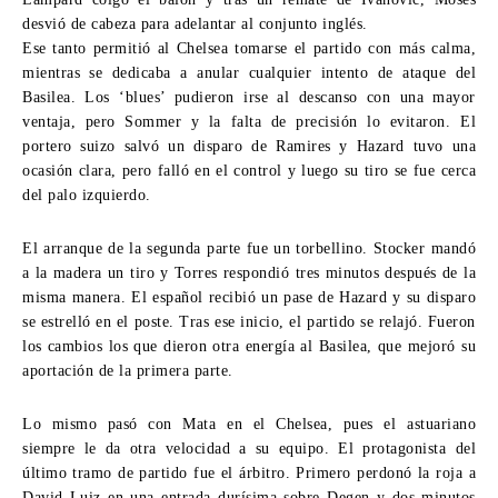
desvió de cabeza para adelantar al conjunto inglés.
Ese tanto permitió al Chelsea tomarse el partido con más calma,
mientras se dedicaba a anular cualquier intento de ataque del
Basilea. Los ‘blues’ pudieron irse al descanso con una mayor
ventaja, pero Sommer y la falta de precisión lo evitaron. El
portero suizo salvó un disparo de Ramires y Hazard tuvo una
ocasión clara, pero falló en el control y luego su tiro se fue cerca
del palo izquierdo.
El arranque de la segunda parte fue un torbellino. Stocker mandó
a la madera un tiro y Torres respondió tres minutos después de la
misma manera. El español recibió un pase de Hazard y su disparo
se estrelló en el poste. Tras ese inicio, el partido se relajó. Fueron
los cambios los que dieron otra energía al Basilea, que mejoró su
aportación de la primera parte.
Lo mismo pasó con Mata en el Chelsea, pues el astuariano
siempre le da otra velocidad a su equipo. El protagonista del
último tramo de partido fue el árbitro. Primero perdonó la roja a
David Luiz en una entrada durísima sobre Degen y dos minutos