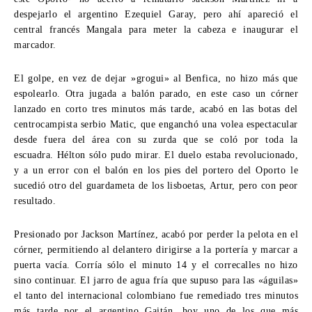
despejarlo el argentino Ezequiel Garay, pero ahí apareció el
central francés Mangala para meter la cabeza e inaugurar el
marcador.
El golpe, en vez de dejar »grogui» al Benfica, no hizo más que
espolearlo. Otra jugada a balón parado, en este caso un córner
lanzado en corto tres minutos más tarde, acabó en las botas del
centrocampista serbio Matic, que enganchó una volea espectacular
desde fuera del área con su zurda que se coló por toda la
escuadra. Hélton sólo pudo mirar. El duelo estaba revolucionado,
y a un error con el balón en los pies del portero del Oporto le
sucedió otro del guardameta de los lisboetas, Artur, pero con peor
resultado.
Presionado por Jackson Martínez, acabó por perder la pelota en el
córner, permitiendo al delantero dirigirse a la portería y marcar a
puerta vacía. Corría sólo el minuto 14 y el correcalles no hizo
sino continuar. El jarro de agua fría que supuso para las «águilas»
el tanto del internacional colombiano fue remediado tres minutos
más tarde por el argentino Gaitán, hoy uno de los que más