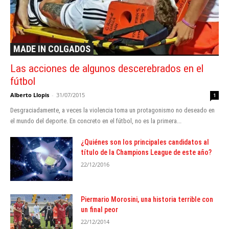
MADE IN COLGADOS
Las acciones de algunos descerebrados en el
fútbol
Alberto Llopis
-
31/07/2015
1
Desgraciadamente, a veces la violencia toma un protagonismo no deseado en
el mundo del deporte. En concreto en el fútbol, no es la primera...
¿Quiénes son los principales candidatos al
título de la Champions League de este año?
22/12/2016
Piermario Morosini, una historia terrible con
un final peor
22/12/2014