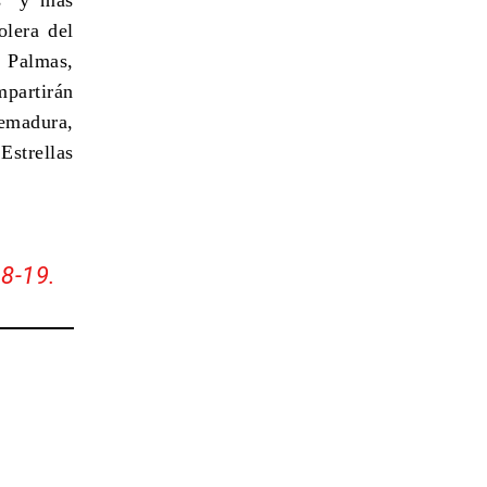
olera del
 Palmas,
mpartirán
emadura,
Estrellas
18-19.