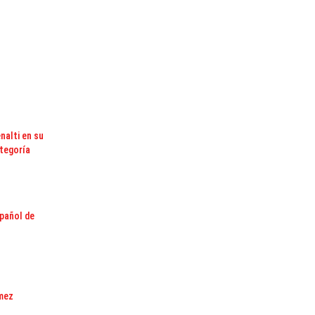
nalti en su
ategoría
spañol de
mez