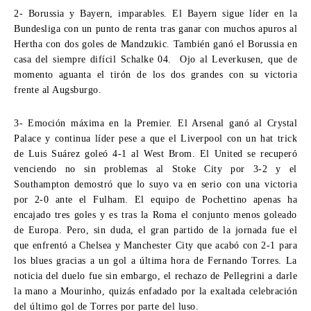
2- Borussia y Bayern, imparables.
El Bayern sigue líder en la
Bundesliga con un punto de renta tras ganar con muchos apuros al
Hertha con dos goles de Mandzukic. También ganó el Borussia en
casa del siempre difícil Schalke 04. Ojo al Leverkusen, que de
momento aguanta el tirón de los dos grandes con su victoria
frente al Augsburgo.
3- Emoción máxima en la Premier.
El Arsenal ganó al Crystal
Palace y continua líder pese a que el Liverpool con un hat trick
de Luis Suárez goleó 4-1 al West Brom. El United se recuperó
venciendo no sin problemas al Stoke City por 3-2 y el
Southampton demostró que lo suyo va en serio con una victoria
por 2-0 ante el Fulham. El equipo de Pochettino apenas ha
encajado tres goles y es tras la Roma el conjunto menos goleado
de Europa. Pero, sin duda, el gran partido de la jornada fue el
que enfrentó a Chelsea y Manchester City que acabó con 2-1 para
los blues gracias a un gol a última hora de Fernando Torres. La
noticia del duelo fue sin embargo, el rechazo de Pellegrini a darle
la mano a Mourinho, quizás enfadado por la exaltada celebración
del último gol de Torres por parte del luso.