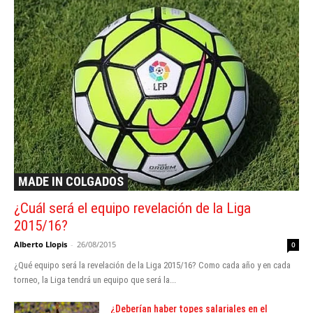
MADE IN COLGADOS
¿Cuál será el equipo revelación de la Liga
2015/16?
Alberto Llopis
-
26/08/2015
0
¿Qué equipo será la revelación de la Liga 2015/16? Como cada año y en cada
torneo, la Liga tendrá un equipo que será la...
¿Deberían haber topes salariales en el