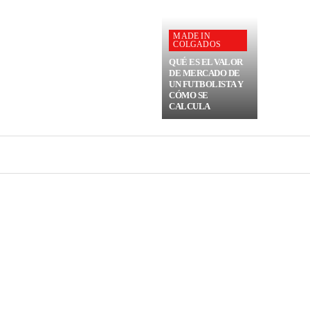
MADE IN
COLGADOS
QUÉ ES EL VALOR
DE MERCADO DE
UN FUTBOLISTA Y
CÓMO SE
CALCULA