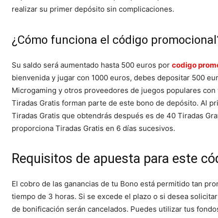
realizar su primer depósito sin complicaciones.
¿Cómo funciona el código promocional
Su saldo será aumentado hasta 500 euros por
codigo promo
bienvenida y jugar con 1000 euros, debes depositar 500 eu
Microgaming y otros proveedores de juegos populares con t
Tiradas Gratis forman parte de este bono de depósito. Al prin
Tiradas Gratis que obtendrás después es de 40 Tiradas Gratis
proporciona Tiradas Gratis en 6 días sucesivos.
Requisitos de apuesta para este có
El cobro de las ganancias de tu Bono está permitido tan pro
tiempo de 3 horas. Si se excede el plazo o si desea solicita
de bonificación serán cancelados. Puedes utilizar tus fond