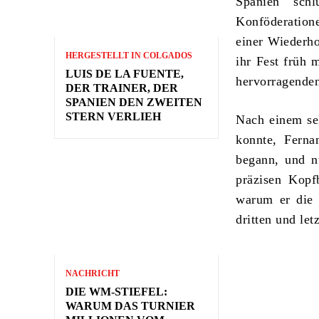
Spanien sch
Konföderation
einer Wiederh
HERGESTELLT IN COLGADOS
ihr Fest früh 
LUIS DE LA FUENTE,
hervorragende
DER TRAINER, DER
SPANIEN DEN ZWEITEN
STERN VERLIEH
Nach einem sel
konnte, Ferna
begann, und n
präzisen Kopf
warum er die 
dritten und let
NACHRICHT
DIE WM-STIEFEL:
WARUM DAS TURNIER