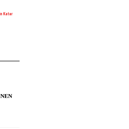
in Katar
ONEN