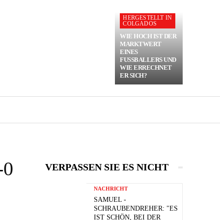
HERGESTELLT IN
COLGADOS
WIE HOCH IST DER
MARKTWERT
EINES
FUSSBALLERS UND W
IE ERRECHNET E
R SICH?
-0
VERPASSEN SIE ES NICHT
NACHRICHT
SAMUEL -
SCHRAUBENDREHER: "ES
IST SCHÖN, BEI DER