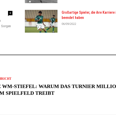
Großartige Spieler, die ihre Karriere 
0
beendet haben
n
06/09/2022
d Sorgen
HRICHT
E WM-STIEFEL: WARUM DAS TURNIER MILLI
M SPIELFELD TREIBT