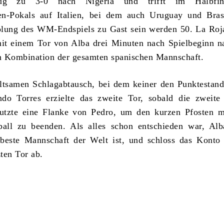
lug zu 3-0 nach Nigeria und trifft im Halbfin
en-Pokals auf Italien, bei dem auch Uruguay und Brasi
olung des WM-Endspiels zu Gast sein werden 50.
La Roja
mit einem Tor von Alba drei Minuten nach Spielbeginn n
n Kombination der gesamten spanischen Mannschaft.
tsamen Schlagabtausch, bei dem keiner den Punktestand
ndo Torres erzielte das zweite Tor, sobald die zweite
utzte eine Flanke von Pedro, um den kurzen Pfosten m
ball zu beenden. Als alles schon entschieden war, Alb
beste Mannschaft der Welt ist, und schloss das Konto
zten Tor ab.