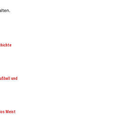
lten.
chichte
ußball und
dos Meist