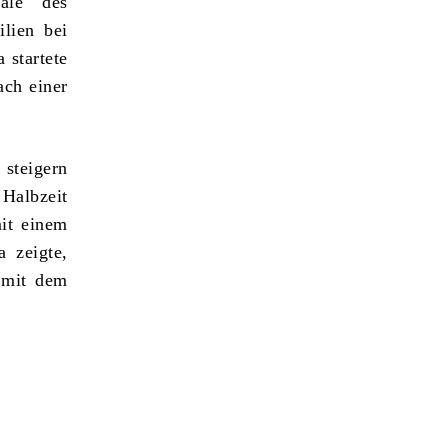
ale des
lien bei
 startete
ach einer
 steigern
 Halbzeit
it einem
a zeigte,
 mit dem