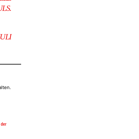
LS.
JULI
lten.
 der