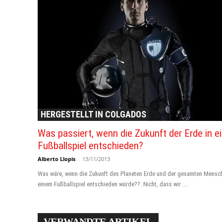
HERGESTELLT IN COLGADOS
Was passiert, wenn die Zukunft der Erde in 
Fußballspiel entschieden?
Alberto Llopis
-
13/11/2013
Was wäre, wenn die Zukunft des Planeten Erde und der gesamten Mensch
einem Fußballspiel entschieden würde??. Nicht, dass wir ....
VERWANDTE ARTIKEL