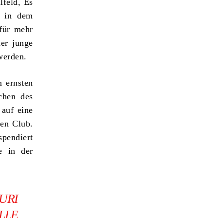
feld, Es
n in dem
 für mehr
er junge
werden.
m ernsten
chen des
 auf eine
hen Club.
spendiert
e in der
URI
LLE