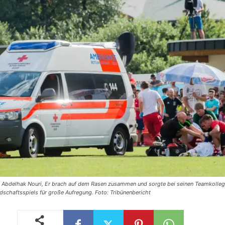
r, Abdelhak Nouri, Er brach auf dem Rasen zusammen und sorgte bei seinen Teamkolle
dschaftsspiels für große Aufregung. Foto: Tribünenbericht