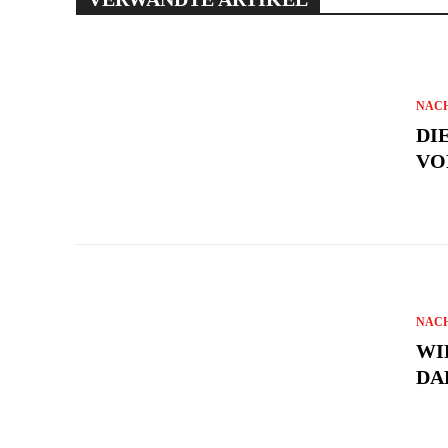
NAC
DI
VO
NAC
WI
DA