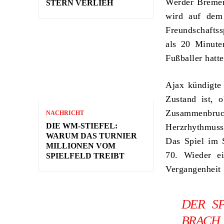
Werder Bremen
STERN VERLIEH
wird auf dem
Freundschaftss
als 20 Minute
Fußballer hatt
Ajax kündigte 
Zustand ist, 
Zusammenbruch
NACHRICHT
DIE WM-STIEFEL:
Herzrhythmusst
WARUM DAS TURNIER
Das Spiel im 
MILLIONEN VOM
70. Wieder ei
SPIELFELD TREIBT
Vergangenheit 
DER S
BRACH 