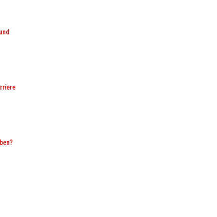
und
rriere
aben?