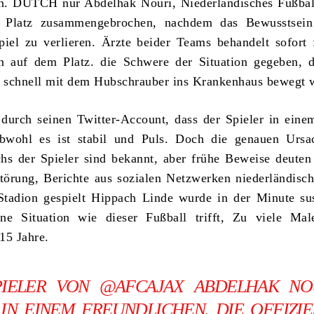
. DUTCH nur Abdelhak Nouri, Niederländisches Fußball
 Platz zusammengebrochen, nachdem das Bewusstsei
piel zu verlieren. Ärzte beider Teams behandelt sofort
n auf dem Platz. die Schwere der Situation gegeben, d
e schnell mit dem Hubschrauber ins Krankenhaus bewegt 
durch seinen Twitter-Account, dass der Spieler in eine
obwohl es ist stabil und Puls. Doch die genauen Ursa
s der Spieler sind bekannt, aber frühe Beweise deuten
örung, Berichte aus sozialen Netzwerken niederländisc
Stadion gespielt Hippach Linde wurde in der Minute su
ne Situation wie dieser Fußball trifft, Zu viele Mal
15 Jahre.
PIELER VON
@AFCAJAX
ABDELHAK NO
IN EINEM FREUNDLICHEN. DIE OFFIZIE