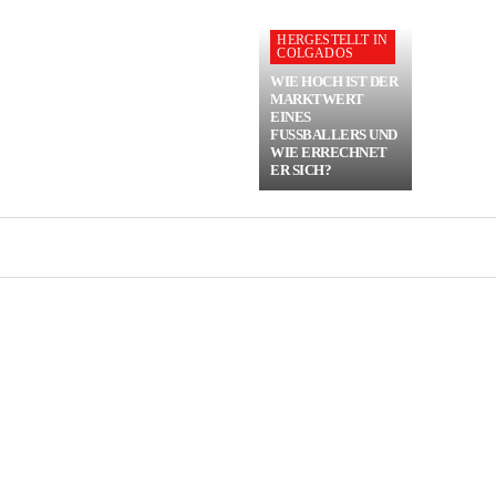
HERGESTELLT IN
COLGADOS
WIE HOCH IST DER
MARKTWERT
EINES
FUSSBALLERS UND W
IE ERRECHNET E
R SICH?