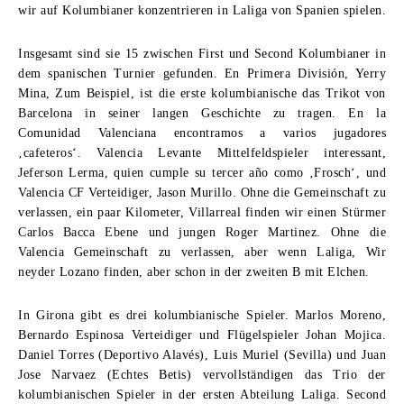
wir auf Kolumbianer konzentrieren in Laliga von Spanien spielen.
Insgesamt sind sie 15 zwischen First und Second Kolumbianer in
dem spanischen Turnier gefunden.
En Primera División
, Yerry
Mina, Zum Beispiel, ist die erste kolumbianische das Trikot von
Barcelona in seiner langen Geschichte zu tragen.
En la
Comunidad Valenciana encontramos a varios jugadores
‚
cafeteros
‘. Valencia Levante Mittelfeldspieler interessant,
Jeferson Lerma,
quien cumple su tercer año como
‚Frosch‘, und
Valencia CF Verteidiger, Jason Murillo. Ohne die Gemeinschaft zu
verlassen, ein paar Kilometer, Villarreal finden wir einen Stürmer
Carlos Bacca Ebene und jungen Roger Martinez. Ohne die
Valencia Gemeinschaft zu verlassen, aber wenn Laliga, Wir
neyder Lozano finden, aber schon in der zweiten B mit Elchen.
In Girona gibt es drei kolumbianische Spieler.
Marlos Moreno
,
Bernardo Espinosa Verteidiger und Flügelspieler Johan Mojica.
Daniel Torres
(Deportivo Alavés), Luis Muriel (Sevilla) und Juan
Jose Narvaez (Echtes Betis) vervollständigen das Trio der
kolumbianischen Spieler in der ersten Abteilung Laliga. Second