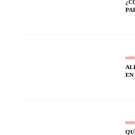
¿C
PA
NOTI
AL
EN 
NOTI
QU