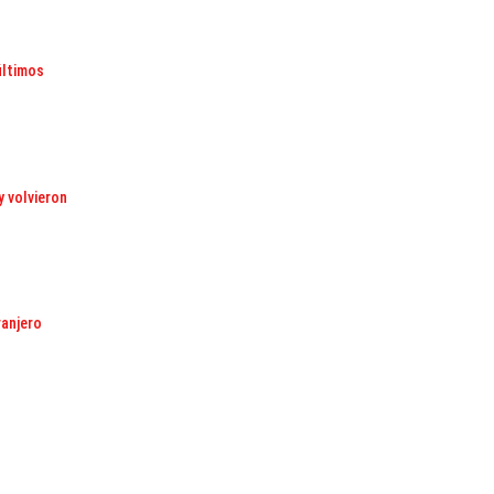
últimos
y volvieron
ranjero