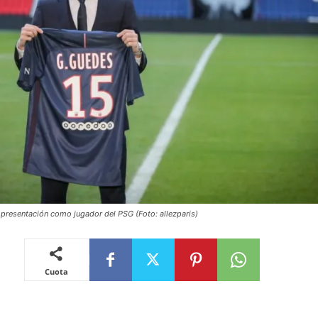
presentación como jugador del PSG (Foto: allezparis)
Cuota