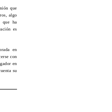
unión que
ros, algo
o que ha
ración es
orada en
cerse con
ugador en
cuenta su