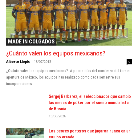
MADE IN COLGADOS
¿Cuánto valen los equipos mexicanos?
Alberto Llopis
-
18/07/2013
0
¿Cuánto valen los equipos mexicanos?. A pocos días del comienzo del torneo
apertura de México, los equipos han realizado como cada semestre sus
incorporaciones...
Sergej Barbarez, el seleccionador que cambió
las mesas de póker por el sueño mundialista
de Bosnia
13/06/2026
Los peores porteros que jugaron nunca en un
equipo grande