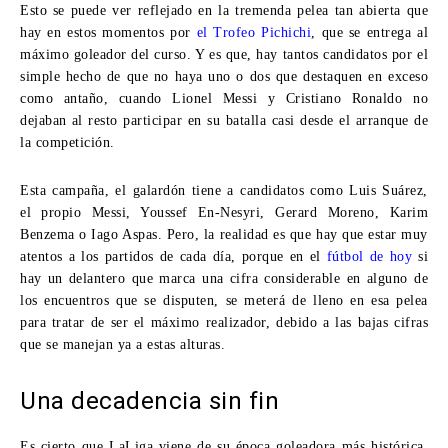
Esto se puede ver reflejado en la tremenda pelea tan abierta que
hay en estos momentos por
el Trofeo Pichichi
, que se entrega al
máximo goleador del curso. Y es que, hay tantos candidatos por el
simple hecho de que no haya uno o dos que destaquen en exceso
como antaño, cuando Lionel Messi y Cristiano Ronaldo no
dejaban al resto participar en su batalla casi desde el arranque de
la competición.
Esta campaña, el galardón tiene a candidatos como Luis Suárez,
el propio Messi, Youssef En-Nesyri, Gerard Moreno, Karim
Benzema o Iago Aspas. Pero, la realidad es que hay que estar muy
atentos a los partidos de cada día, porque en el
fútbol de hoy
si
hay un delantero que marca una cifra considerable en alguno de
los encuentros que se disputen, se meterá de lleno en esa pelea
para tratar de ser el máximo realizador, debido a las bajas cifras
que se manejan ya a estas alturas.
Una decadencia sin fin
Es cierto que LaLiga viene de su época goleadora más histórica,