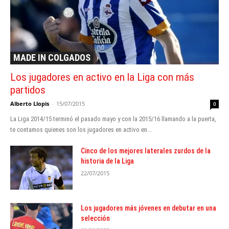
MADE IN COLGADOS
Los jugadores en activo en la Liga con más
partidos
Alberto Llopis
-
15/07/2015
0
La Liga 2014/15 terminó el pasado mayo y con la 2015/16 llamando a la puerta,
te contamos quienes son los jugadores en activo en...
Cinco de los mejores laterales zurdos de la
historia de la Liga
22/07/2015
Los jugadores más jóvenes en debutar en una
selección