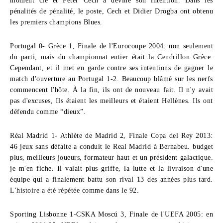
moment clé et Peter Cech a deviné son intention. Dans les
pénalités de pénalité, le poste, Cech et Didier Drogba ont obtenu
les premiers champions Blues.
Portugal 0- Grèce 1, Finale de l'Eurocoupe 2004:
non seulement
du parti, mais du championnat entier était la Cendrillon Grèce.
Cependant, et il met en garde contre ses intentions de gagner le
match d'ouverture au Portugal 1-2. Beaucoup blâmé sur les nerfs
commencent l'hôte. À la fin, ils ont de nouveau fait. Il n'y avait
pas d'excuses, Ils étaient les meilleurs et étaient Hellènes. Ils ont
défendu comme “dieux”.
Réal Madrid 1- Athlète de Madrid 2, Finale Copa del Rey 2013:
46 jeux sans défaite a conduit le Real Madrid à Bernabeu. budget
plus, meilleurs joueurs, formateur haut et un président galactique.
je m'en fiche. Il valait plus griffe, la lutte et la livraison d'une
équipe qui a finalement battu son rival 13 des années plus tard.
L'histoire a été répétée comme dans le 92.
Sporting Lisbonne 1-CSKA Moscú 3, Finale de l'UEFA 2005:
en