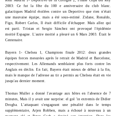
Réal Madrid 1- Deportivo de la Corogne 2, Finale Copa del Rey
2003:
Ce fut la fête du 100 e anniversaire du club blanc.
galactiques Madrid étoilées contre un Deportivo que rien n'était
une mauvaise équipe, mais a été sous-estimé. Zidane, Ronaldo,
Figo, Robert Carlos, Il était difficile d'échapper. Mais allez qui
est parti. Tristan et Sergio Sánchez ont provoqué l'épidémie
moitié Espagne. L'autre moitié a pleuré un 6 Mars 2003. Était le
Centenaire
.
Bayern 1- Chelsea 1, Champions finale 2012:
deux grandes
équipes forces mesurées après le retrait de Madrid et Barcelone,
respectivement. Les Allemands semblaient plus forts contre les
Anglais en déclin. En fait, Bayern était mieux de début à la fin,
mais le manque de l'adresse au tir a permis au Chelsea était en vie
jusqu'au dernier moment.
Thomas Muller a donné l'avantage aux hôtes en l'absence de 7
minutes, Mais il y avait une surprise: el gol 'in extremis de Didier
Drogba. L'attaquant s'engageant une pénalité dans le temps
supplémentaire, Arjen Robben, mais a échoué à nouveau à un