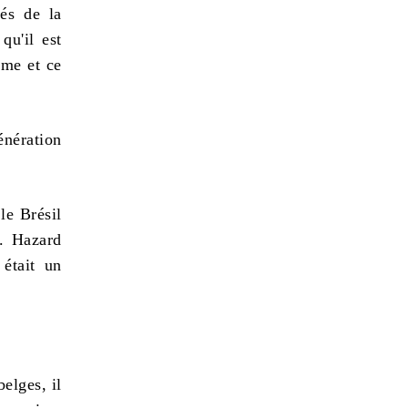
rés de la
qu'il est
hme et ce
nération
le Brésil
.. Hazard
 était un
elges, il