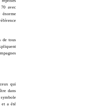
 reprises
i 70 avec
ne énorme
référence
s de tous
xpliquent
campagnes
 ceux qui
ître dans
s symbole
 et a été