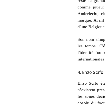
reste la grand
comme joueur 
Anderlecht, cl
marque. Avant 
d'une Belgique
Son nom s'impo
les temps. C'é
l'identité foo
internationale
4. Enzo Scifo
Enzo Scifo éta
n’existent pres
les zones déci
absolu du foot