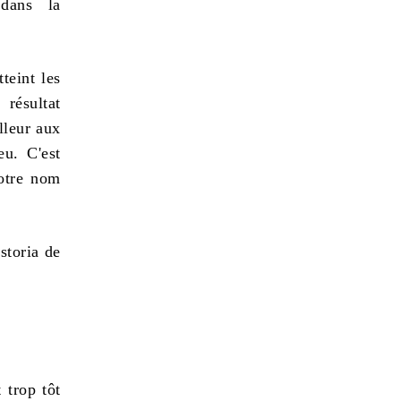
dans la
teint les
résultat
lleur aux
eu. C'est
votre nom
 trop tôt