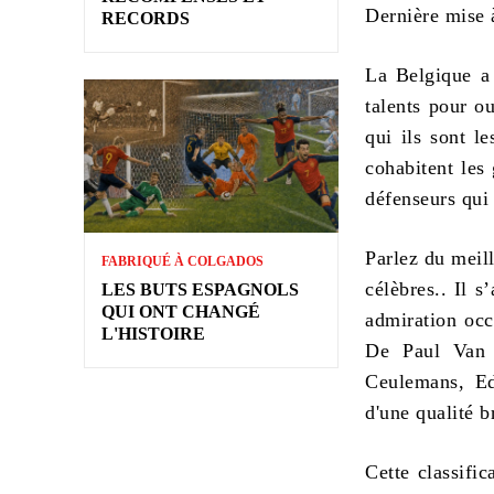
Dernière mise 
RECORDS
La Belgique a 
talents pour ou
qui ils sont
le
cohabitent les
défenseurs qui
Parlez du
meill
FABRIQUÉ À COLGADOS
célèbres.. Il s
LES BUTS ESPAGNOLS
QUI ONT CHANGÉ
admiration occ
L'HISTOIRE
De Paul Van 
Ceulemans, Ed
d'une qualité b
Cette classific