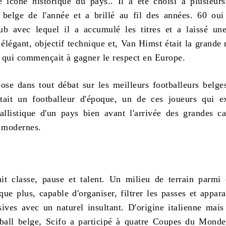
e icône historique du pays.. Il a été choisi à plusieurs
belge de l'année et a brillé au fil des années. 60 ou
ub avec lequel il a accumulé les titres et a laissé u
élégant, objectif technique et, Van Himst était la grande 
 qui commençait à gagner le respect en Europe.
se dans tout débat sur les meilleurs footballeurs belge
tait un footballeur d'époque, un de ces joueurs qui e
tballistique d'un pays bien avant l'arrivée des grandes 
s modernes.
it classe, pause et talent. Un milieu de terrain parmi
que plus, capable d'organiser, filtrer les passes et appara
sives avec un naturel insultant. D'origine italienne mai
ball belge, Scifo a participé à quatre Coupes du Monde