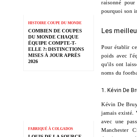
raisonné pour
pourquoi son im
HISTOIRE COUPE DU MONDE
Les meilleu
COMBIEN DE COUPES
DU MONDE CHAQUE
ÉQUIPE COMPTE-T-
Pour établir c
ELLE ?: DISTINCTIONS
MISES À JOUR APRÈS
poids avec l'é
2026
qu'ils ont lais
noms du footba
1. Kévin De B
Kévin De Bru
jamais existé
. 
avec une passe
FABRIQUÉ À COLGADOS
Manchester Ci
LOUIS DE LA SOURCE,