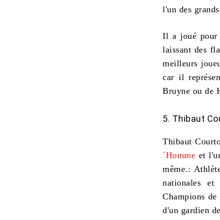
l'un des grands
Il a joué pou
laissant des fl
meilleurs joueu
car il représe
Bruyne ou de 
5. Thibaut Co
Thibaut Courto
´Homme
et l'
même.: Athlèt
nationales et
Champions de 2
d'un gardien d