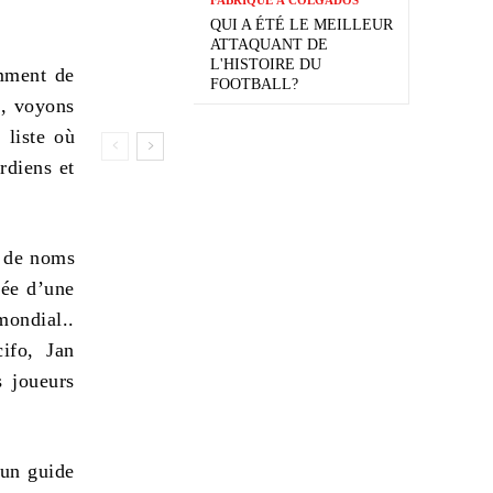
QUI A ÉTÉ LE MEILLEUR
ATTAQUANT DE
L'HISTOIRE DU
amment de
FOOTBALL?
e, voyons
 liste où
rdiens et
t de noms
sée d’une
mondial..
ifo, Jan
 joueurs
 un guide