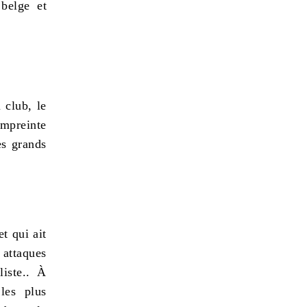
 belge
et
 club, le
empreinte
es grands
t qui ait
 attaques
liste.. À
les plus