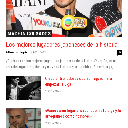
MADE IN COLGADOS
Los mejores jugadores japoneses de la historia
Alberto Llopis
-
06/10/2022
0
¿Quiénes son los mejores jugadores japoneses de la historia? Japón, es un
país de largas tradiciones y muy rica historia y culturalidad. Sin embargo,...
Cinco entrenadores que no llegaron ni a
empezar la Liga
10/09/2022
«Vamos a un lugar privado, que me lo diga y lo
arreglamos como hombres»
23/02/2017