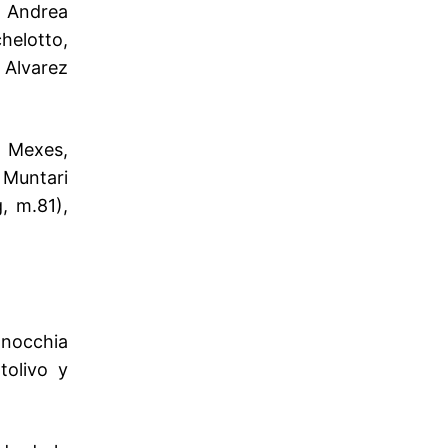
, Andrea
helotto,
 Alvarez
e Mexes,
i Muntari
, m.81),
anocchia
tolivo y