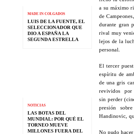
a su máximo ri
MADE IN COLGADOS
de Campeones,
LUIS DE LA FUENTE, EL
durante gran p
SELECCIONADOR QUE
rival muy veni
DIO A ESPAÑA LA
SEGUNDA ESTRELLA
lejos de la luc
personal.
El tercer pues
espíritu de am
de una gris ca
revividos por 
sin perder (ci
NOTICIAS
presión sobr
LAS BOTAS DEL
Handinovic, qu
MUNDIAL: POR QUÉ EL
TORNEO MUEVE
MILLONES FUERA DEL
No pudo hacer 