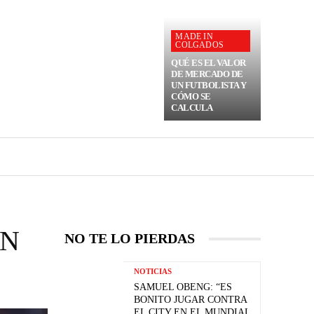
MADE IN
COLGADOS
QUÉ ES EL VALOR
DE MERCADO DE
UN FUTBOLISTA Y
CÓMO SE
CALCULA
EN
NO TE LO PIERDAS
NOTICIAS
SAMUEL OBENG: “ES
BONITO JUGAR CONTRA
EL CITY EN EL MUNDIAL