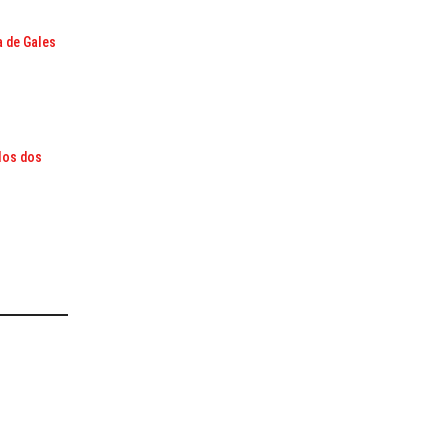
a de Gales
 los dos