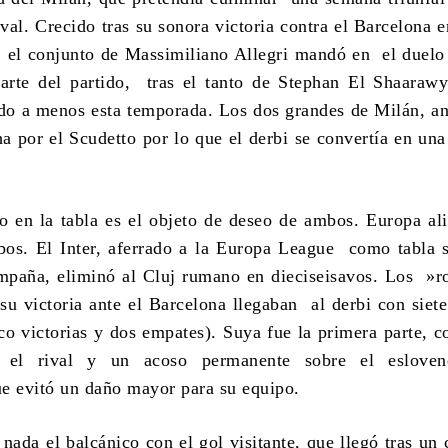
val. Crecido tras su sonora victoria contra el Barcelona e
 el conjunto de Massimiliano Allegri mandó en el duel
arte del partido, tras el tanto de Stephan El Shaaraw
do a menos esta temporada. Los dos grandes de Milán, 
ha por el Scudetto por lo que el derbi se convertía en una
to en la tabla es el objeto de deseo de ambos. Europa al
bos. El Inter, aferrado a la Europa League como tabla 
mpaña, eliminó al Cluj rumano en dieciseisavos. Los »r
su victoria ante el Barcelona llegaban al derbi con siete
nco victorias y dos empates). Suya fue la primera parte, 
e el rival y un acoso permanente sobre el eslove
e evitó un daño mayor para su equipo.
nada el balcánico con el gol visitante, que llegó tras un 