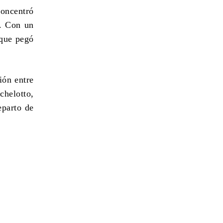
concentró
e. Con un
 que pegó
ión entre
chelotto,
eparto de