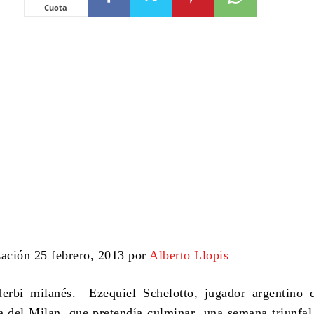
Cuota
zación 25 febrero, 2013 por
Alberto Llopis
erbi milanés.
Ezequiel Schelotto, jugador argentino d
ia del Milan, que pretendía culminar una semana triunfa