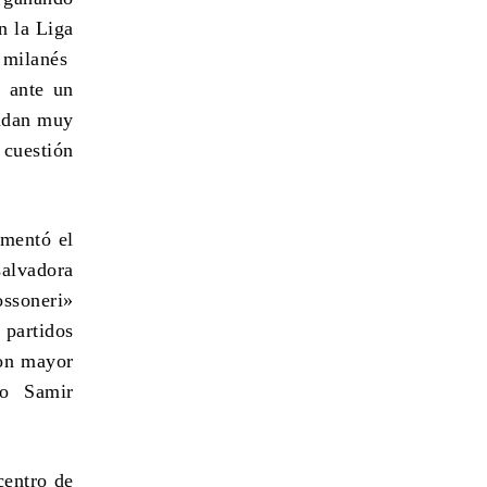
n la Liga
o milanés
y ante un
andan muy
 cuestión
imentó el
salvadora
ossoneri»
 partidos
con mayor
no Samir
centro de