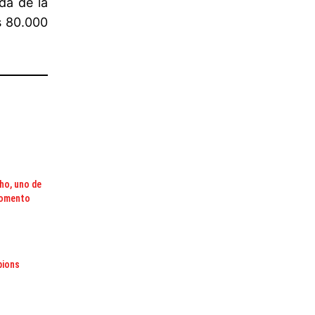
da de la
s 80.000
ho, uno de
momento
pions