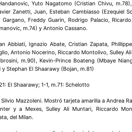
andanovic, Yuto Nagatomo (Cristian Chivu, m.78)
vier Zanetti, Juan, Esteban Cambiasso (Ezequiel Sc
r Gargano, Freddy Guarin, Rodrigo Palacio, Ricardo
manovic, m.74) y Antonio Cassano.
an Abbiati, Ignazio Abate, Cristian Zapata, Phillipp
glio, Antonio Nocerino, Riccardo Montolivo, Sulley Al
rosini, m.90), Kevin-Prince Boateng (Mbaye Niang
li y Stephan El Shaarawy (Bojan, m.81)
21: El Shaarawy; 1-1, m.71: Schelotto
Silvio Mazzoleni. Mostró tarjeta amarilla a Andrea R
Inter y a Mexes, Sulley Ali Muntari, Riccardo Mon
ta, del Milan.