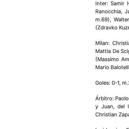
Inter:
Samir H
Ranocchia, Ja
m.69), Walte
(Zdravko Kuz
Milan:
Christi
Mattia De Sci
(Massimo Amb
Mario Balotel
Goles:
0-1, m.
Árbitro:
Paolo 
y Juan, del 
Christian Zapa