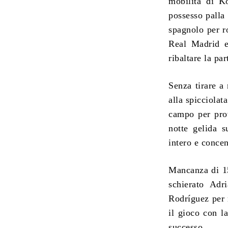
mobilità di K
possesso palla
spagnolo per r
Real Madrid e
ribaltare la par
Senza tirare a 
alla spicciola
campo per prov
notte gelida s
intero e concen
Mancanza di 15
schierato Adri
Rodríguez per r
il gioco con l
successo.