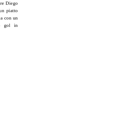
ere Diego
un piatto
ita con un
o gol in