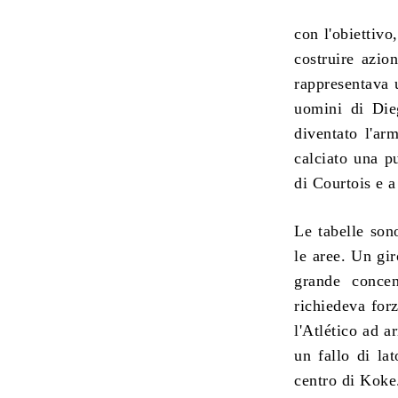
con l'obiettivo
costruire azio
rappresentava 
uomini di Die
diventato l'ar
calciato una p
di Courtois e a 
Le tabelle son
le aree. Un gi
grande concen
richiedeva for
l'Atlético ad a
un fallo di la
centro di Koke