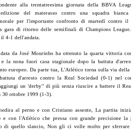
spondente alla trentatreesima giornata della BBVA Lea
ledizione del materasso contro una squadra bianca
orale per l'importante confronto di martedì contro il
 gara di ritorno delle semifinali di Champions League
il 4-1 dell'andata.
data da José Mourinho ha ottenuto la quarta vittoria co
e la nona fuori casa stagionale dopo la battuta d'arres
to europeo. Da parte tua, L'Atlético torna sulla via della 
battuta d'arresto contro la Real Sociedad (0-1) nel co
aggiungi un 'derby'’ di più senza riuscire a battere il Re
a 30 ottobre 1999 (1-3).
dira al perno e con Cristiano assente, La partita iniz
o e con l'Atlético che pressa con grande precisione la 
o di quello slancio, Non gli ci volle molto per sferrare