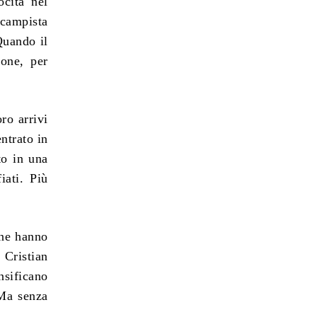
cità nel
ocampista
Quando il
ione, per
ro arrivi
ntrato in
to in una
iati. Più
one hanno
 Cristian
nsificano
 Ma senza