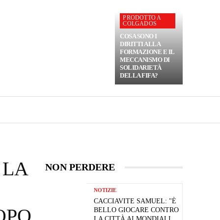
PRODOTTO A
COLGADOS
COSA SONO I
DIRITTI ALLA
FORMAZIONE E IL
MECCANISMO DI
SOLIDARIETÀ
DELLA FIFA?
 LA
NON PERDERE
NOTIZIE
CACCIAVITE SAMUEL: "È
OPO
BELLO GIOCARE CONTRO
LA CITTÀ AI MONDIALI