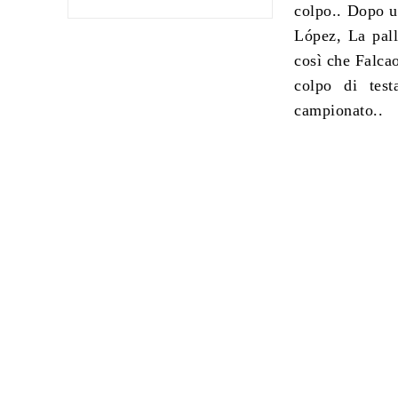
colpo.. Dopo u
López, La pall
così che Falcao
colpo di tes
campionato..