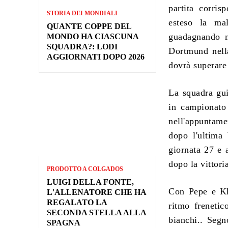
partita corri
STORIA DEI MONDIALI
esteso la ma
QUANTE COPPE DEL
guadagnando m
MONDO HA CIASCUNA
SQUADRA?: LODI
Dortmund nella
AGGIORNATI DOPO 2026
dovrà superare 
La squadra gui
in campionato 
nell'appuntamen
dopo l'ultima 
giornata 27 e 
dopo la vittori
PRODOTTO A COLGADOS
LUIGI DELLA FONTE,
Con Pepe e Khe
L'ALLENATORE CHE HA
REGALATO LA
ritmo frenetic
SECONDA STELLA ALLA
bianchi.. Segn
SPAGNA