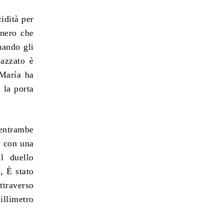
idità per
onero che
uando gli
azzato è
 María ha
 la porta
 entrambe
e con una
l duello
, È stato
attraverso
illimetro