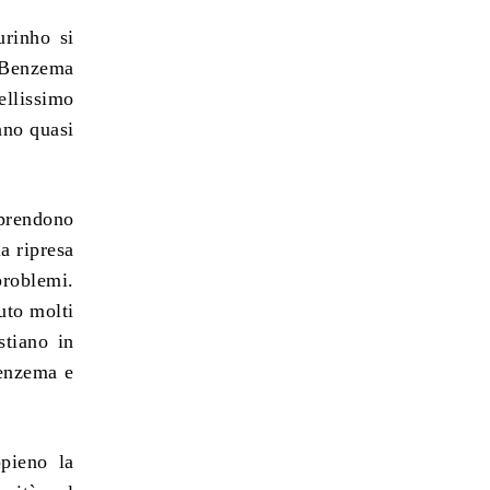
rinho si
a Benzema
ellissimo
nno quasi
 prendono
la ripresa
problemi.
uto molti
stiano in
Benzema e
ppieno la