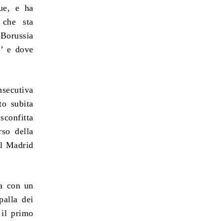
gue, e ha
 che sta
 Borussia
.’ e dove
nsecutiva
to subita
sconfitta
rso della
al Madrid
ia con un
palla dei
 il primo