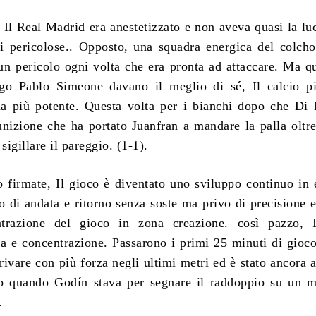
, Il Real Madrid era anestetizzato e non aveva quasi la luc
ni pericolose.. Opposto, una squadra energica del colch
un pericolo ogni volta che era pronta ad attaccare. Ma q
go Pablo Simeone davano il meglio di sé, Il calcio pi
ma più potente. Questa volta per i bianchi dopo che Di
unizione che ha portato Juanfran a mandare la palla oltre
sigillare il pareggio. (1-1).
o firmate, Il gioco è diventato uno sviluppo continuo in
ro di andata e ritorno senza soste ma privo di precisione 
trazione del gioco in zona creazione. così pazzo, I
za e concentrazione. Passarono i primi 25 minuti di gioco
rrivare con più forza negli ultimi metri ed è stato ancora 
to quando Godín stava per segnare il raddoppio su un m
.