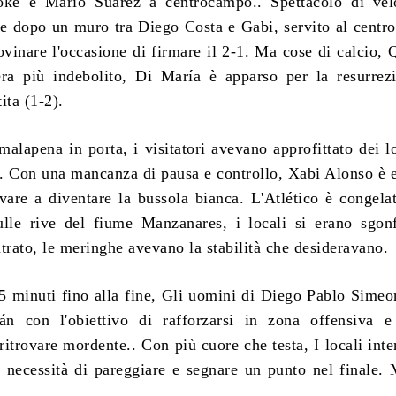
oke e Mario Suárez a centrocampo.. Spettacolo di velo
 e dopo un muro tra Diego Costa e Gabi, servito al centr
ovinare l'occasione di firmare il 2-1. Ma cose di calcio, 
ra più indebolito, Di María è apparso per la resurrez
tita (1-2).
malapena in porta, i visitatori avevano approfittato dei lo
ta. Con una mancanza di pausa e controllo, Xabi Alonso è e
are a diventare la bussola bianca. L'Atlético è congela
ulle rive del fiume Manzanares, i locali si erano sgonf
trato, le meringhe avevano la stabilità che desideravano.
 minuti fino alla fine, Gli uomini di Diego Pablo Sime
án con l'obiettivo di rafforzarsi in zona offensiva e
itrovare mordente.. Con più cuore che testa, I locali inte
a necessità di pareggiare e segnare un punto nel finale.