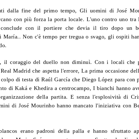
ti dalla fine del primo tempo, Gli uomini di José Mou
rcano con più forza la porta locale. L'uno contro uno tr
 conclude con il portiere che devia il tiro dopo un b
i María.. Non c'è tempo per tregua o svago, gli ospiti ha
do.
 il coraggio del duello non diminuì. Con i locali che
il Real Madrid che aspetta l'errore, La prima occasione del
 colpo di testa di Raúl García che Diego López para con 
ento di Kaká e Khedira a centrocampo, I bianchi hanno av
organizzazione della partita. E senza l'esplosività di Cri
mini di José Mourinho hanno mancato l'iniziativa con 
blancos erano padroni della palla e hanno sfruttato a