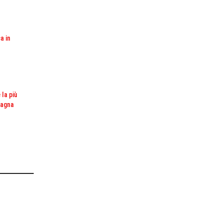
a in
la più
pagna