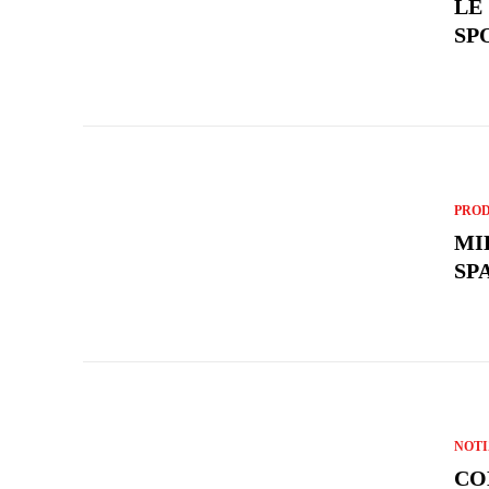
LE
SP
PROD
MI
SP
NOTI
CO