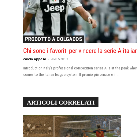
PRODOTTO A COLGADOS
Chi sono i favoriti per vincere la serie A italia
calcio appeso
-
20/07/2019
Introduction Italy’s professional competition series A is at the peak when
comes to the Italian league system
. Il premio più ornato è il ...
ARTICOLI CORRELATI