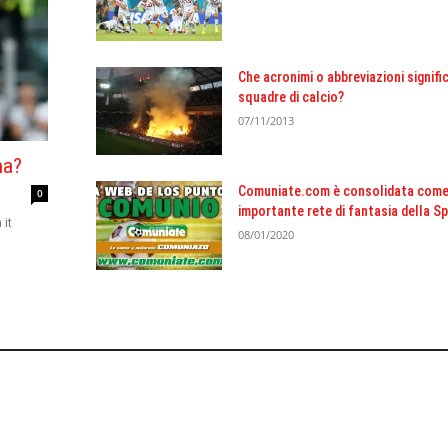
Che acronimi o abbreviazioni signific
squadre di calcio?
07/11/2013
na?
Comuniate.com è consolidata come 
0
importante rete di fantasia della S
 it
08/01/2020