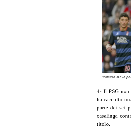
Ronaldo stava per
4- Il PSG non 
ha raccolto un
parte dei sei p
casalinga cont
titolo.