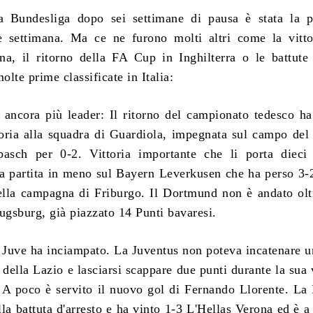
la Bundesliga dopo sei settimane di pausa è stata la p
e settimana. Ma ce ne furono molti altri come la vitto
a, il ritorno della FA Cup in Inghilterra o le battute 
molte prime classificate in Italia:
 ancora più leader:
Il ritorno del campionato tedesco ha
oria alla squadra di Guardiola, impegnata sul campo del
asch per 0-2. Vittoria importante che li porta dieci 
a partita in meno sul Bayern Leverkusen che ha perso 3-
nella campagna di Friburgo. Il Dortmund non è andato olt
ugsburg, già piazzato 14 Punti bavaresi.
a Juve ha inciampato.
La Juventus non poteva incatenare 
a della Lazio e lasciarsi scappare due punti durante la sua 
A poco è servito il nuovo gol di Fernando Llorente. L
lla battuta d'arresto e ha vinto 1-3 L'Hellas Verona ed è a