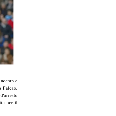
uincamp e
a Falcao,
d'arresto
ta per il