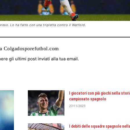
preso. Lo ha fatto con una tripletta contro il Watford.
da Colgadosporefutbol.com
nere gli ultimi post inviati alla tua email.
I giocatori con più giochi nella stori
campionato spagnolo
27/11/2023
I debiti delle squadre spagnole nell