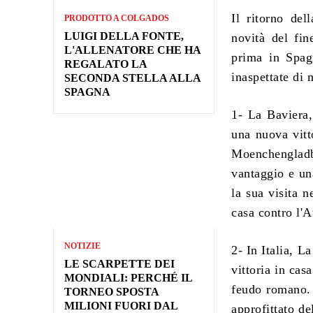
Il ritorno del
PRODOTTO A COLGADOS
LUIGI DELLA FONTE,
novità del fin
L'ALLENATORE CHE HA
prima in Spagn
REGALATO LA
inaspettate di 
SECONDA STELLA ALLA
SPAGNA
1- La Baviera,
una nuova vitt
Moenchengladb
vantaggio e un
la sua visita 
casa contro l'A
NOTIZIE
2- In Italia, L
LE SCARPETTE DEI
vittoria in cas
MONDIALI: PERCHÉ IL
feudo romano. 
TORNEO SPOSTA
MILIONI FUORI DAL
approfittato de