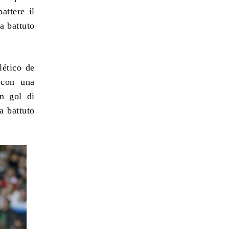
attere il
a battuto
lético de
 con una
n gol di
a battuto