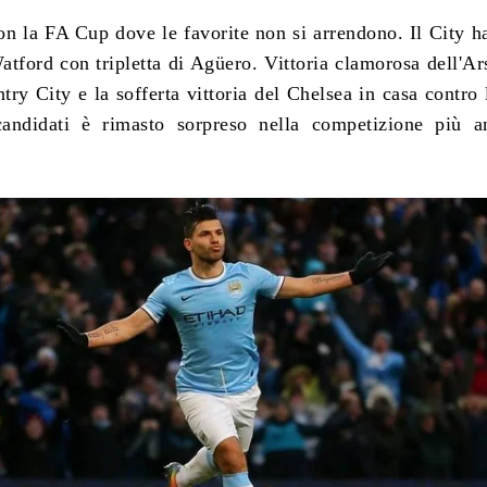
on la FA Cup dove le favorite non si arrendono.
Il City h
atford con tripletta di Agüero. Vittoria clamorosa dell'Ar
try City e la sofferta vittoria del Chelsea in casa contro 
andidati è rimasto sorpreso nella competizione più an