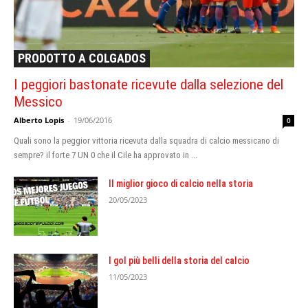
PRODOTTO A COLGADOS
I peggiori bastonate ricevute dalla selezione del
Messico
Alberto Lopis
-
19/06/2016
0
Quali sono la peggior vittoria ricevuta dalla squadra di calcio messicano di
sempre? il forte 7 UN 0 che il Cile ha approvato in ...
Il miglior gioco di calcio nella storia
20/05/2023
I gol più belli della storia del calcio
11/05/2023