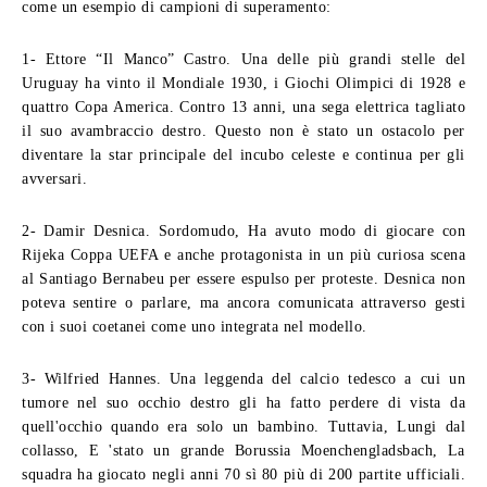
come un esempio di campioni di superamento:
1- Ettore “Il Manco” Castro.
Una delle più grandi stelle del
Uruguay ha vinto il Mondiale 1930, i Giochi Olimpici di 1928 e
quattro Copa America. Contro 13 anni, una sega elettrica tagliato
il suo avambraccio destro. Questo non è stato un ostacolo per
diventare la star principale del incubo celeste e continua per gli
avversari.
2- Damir Desnica.
Sordomudo, Ha avuto modo di giocare con
Rijeka Coppa UEFA e anche protagonista in un più curiosa scena
al Santiago Bernabeu per essere espulso per proteste. Desnica non
poteva sentire o parlare, ma ancora comunicata attraverso gesti
con i suoi coetanei come uno integrata nel modello.
3- Wilfried Hannes.
Una leggenda del calcio tedesco a cui un
tumore nel suo occhio destro gli ha fatto perdere di vista da
quell'occhio quando era solo un bambino. Tuttavia, Lungi dal
collasso, E 'stato un grande Borussia Moenchengladsbach, La
squadra ha giocato negli anni 70 sì 80 più di 200 partite ufficiali.