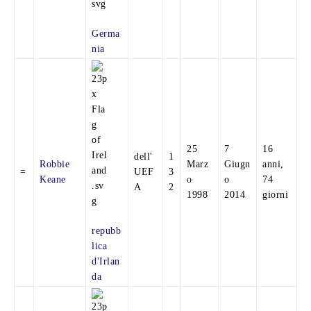
Germa
nia
25
7
16
dell'
1
Robbie
Marz
Giugn
anni,
=
UEF
3
Keane
o
o
74
A
2
1998
2014
giorni
repubb
lica
d'Irlan
da