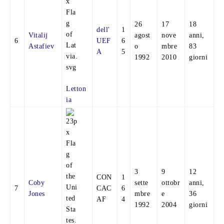
26
17
18
dell'
1
Vitalij
agost
nove
anni,
6
UEF
6
Astafiev
o
mbre
83
A
5
1992
2010
giorni
Letton
ia
3
9
12
CON
1
Coby
sette
ottobr
anni,
7
CAC
6
Jones
mbre
e
36
AF
4
1992
2004
giorni