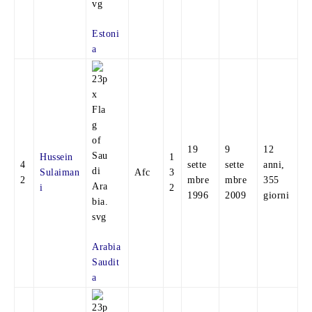
Estoni
a
19
9
12
Hussein
1
4
sette
sette
anni,
Sulaiman
Afc
3
2
mbre
mbre
355
i
2
1996
2009
giorni
Arabia
Saudit
a