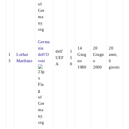
Germa
nia
14
20
20
dell'
1
1
Lothar
dell'O
Giug
Giugn
anni,
UEF
5
3
Matthäus
vest
no
o
6
A
0
1980
2000
giorni