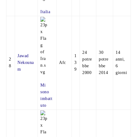
Italia
24
30
14
Jawad
1
2
potre
potre
anni,
Nekouna
Afc
3
8
bbe
bbe
6
m
9
2000
2014
giorni
Mi
sono
imbatt
uto