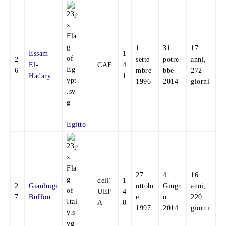
1
31
17
Essam
1
2
sette
potre
anni,
El-
CAF
4
6
mbre
bbe
272
Hadary
1
1996
2014
giorni
Egitto
27
4
16
dell'
1
2
Gianluigi
ottobr
Giugn
anni,
UEF
4
7
Buffon
e
o
220
A
0
1997
2014
giorni