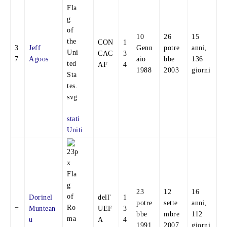
10
26
15
CON
1
3
Jeff
Genn
potre
anni,
CAC
3
7
Agoos
aio
bbe
136
AF
4
1988
2003
giorni
stati
Uniti
23
12
16
Dorinel
dell'
1
potre
sette
anni,
=
Muntean
UEF
3
bbe
mbre
112
u
A
4
1991
2007
giorni