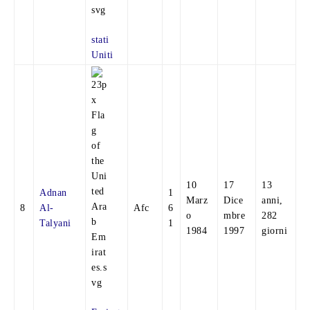
stati
Uniti
10
17
13
Adnan
1
Marz
Dice
anni,
8
Al-
Afc
6
o
mbre
282
Talyani
1
1984
1997
giorni