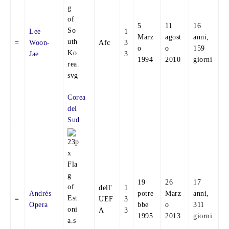
5
11
16
Lee
1
Marz
agost
anni,
=
Woon-
Afc
3
o
o
159
Jae
3
1994
2010
giorni
Corea
del
Sud
19
26
17
dell'
1
Andrés
potre
Marz
anni,
=
UEF
3
Opera
bbe
o
311
A
3
1995
2013
giorni