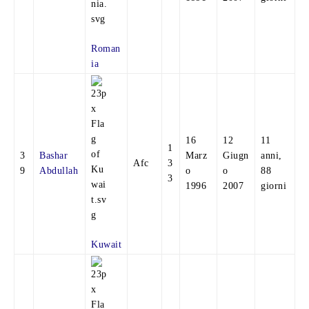
Roman
ia
16
12
11
1
3
Bashar
Marz
Giugn
anni,
Afc
3
9
Abdullah
o
o
88
3
1996
2007
giorni
Kuwait