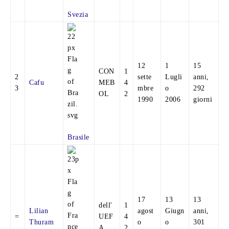
Svezia
12
1
15
CON
1
2
sette
Lugli
anni,
Cafu
MEB
4
3
mbre
o
292
OL
2
1990
2006
giorni
Brasile
17
13
13
dell'
1
Lilian
agost
Giugn
anni,
=
UEF
4
Thuram
o
o
301
A
2