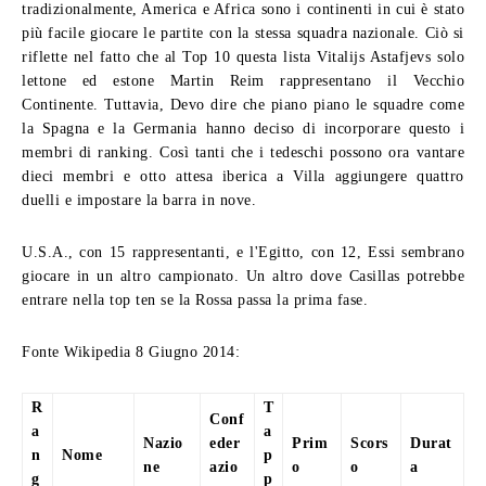
tradizionalmente, America e Africa sono i continenti in cui è stato
più facile giocare le partite con la stessa squadra nazionale. Ciò si
riflette nel fatto che al Top 10 questa lista Vitalijs Astafjevs solo
lettone ed estone Martin Reim rappresentano il Vecchio
Continente. Tuttavia, Devo dire che piano piano le squadre come
la Spagna e la Germania hanno deciso di incorporare questo i
membri di ranking. Così tanti che i tedeschi possono ora vantare
dieci membri e otto attesa iberica a Villa aggiungere quattro
duelli e impostare la barra in nove.
U.S.A., con 15 rappresentanti, e l'Egitto, con 12, Essi sembrano
giocare in un altro campionato. Un altro dove Casillas potrebbe
entrare nella top ten se la Rossa passa la prima fase.
Fonte Wikipedia 8 Giugno 2014:
R
T
Conf
a
a
Nazio
eder
Prim
Scors
Durat
n
Nome
p
ne
azio
o
o
a
g
p