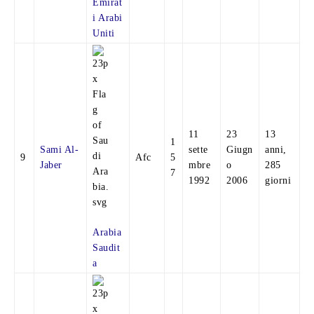
Emirat
i Arabi
Uniti
11
23
13
1
Sami Al-
sette
Giugn
anni,
9
Afc
5
Jaber
mbre
o
285
7
1992
2006
giorni
Arabia
Saudit
a