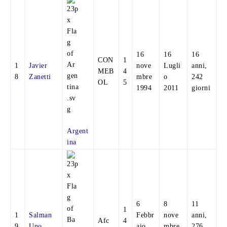
16
16
16
CON
1
1
Javier
nove
Lugli
anni,
MEB
4
8
Zanetti
mbre
o
242
OL
5
1994
2011
giorni
Argent
ina
6
8
11
1
1
Salman
Febbr
nove
anni,
Afc
4
9
Uno
aio
mbre
276