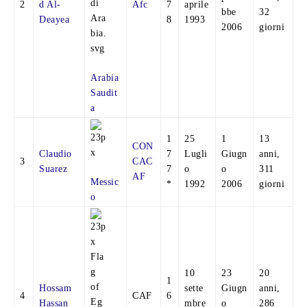
2
d Al-
Afc
7
aprile
bbe
32
Deayea
8
1993
2006
giorni
Arabia
Saudit
a
1
25
1
13
CON
Claudio
7
Lugli
Giugn
anni,
3
CAC
Suarez
7
o
o
311
AF
Messic
*
1992
2006
giorni
o
10
23
20
1
Hossam
sette
Giugn
anni,
4
CAF
6
Hassan
mbre
o
286