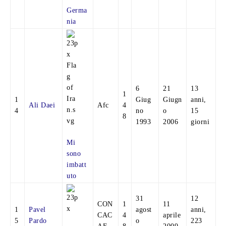
Germa
nia
6
21
13
1
1
Giug
Giugn
anni,
Ali Daei
Afc
4
4
no
o
15
8
1993
2006
giorni
Mi
sono
imbatt
uto
31
12
CON
1
11
1
Pavel
agost
anni,
CAC
4
aprile
5
Pardo
o
223