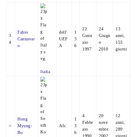
22
24
13
Fabio
dell'
1
3
Genn
Giugn
anni,
Cannavar
UEF
3
4
aio
o
153
o
A
6
1997
2010
giorni
Italia
4
20
12
Hong
1
Febbr
nove
anni,
=
Myung-
Afc
3
aio
mbre
289
Bo
6
1990
2002
giorni