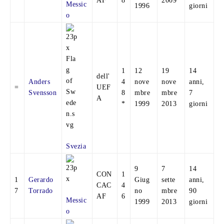
AF
8
2009
Messic
1996
giorni
o
1
12
19
14
dell'
Anders
4
nove
nove
anni,
=
UEF
Svensson
8
mbre
mbre
7
A
*
1999
2013
giorni
Svezia
9
7
14
CON
1
1
Gerardo
Giug
sette
anni,
CAC
4
7
Torrado
no
mbre
90
AF
6
Messic
1999
2013
giorni
o