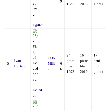
9
1985
2006
giorni
Egitto
24
16
17
CON
1
Ivan
potre
potre
anni,
5
MEB
6
Hurtado
bbe
bbe
357
OL
6
1992
2010
giorni
Ecuad
or