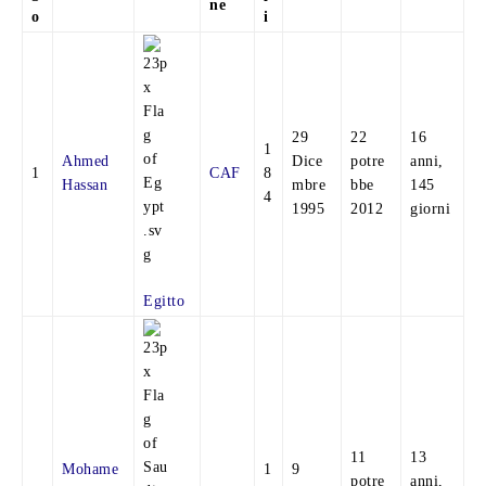
ne
o
i
29
22
16
1
Ahmed
Dice
potre
anni,
1
CAF
8
Hassan
mbre
bbe
145
4
1995
2012
giorni
Egitto
11
13
Mohame
1
9
potre
anni,