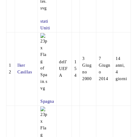
stati
Uniti
3
7
14
dell'
1
1
Iker
Giug
Giugn
anni,
UEF
5
2
Casillas
no
o
4
A
4
2000
2014
giorni
Spagna