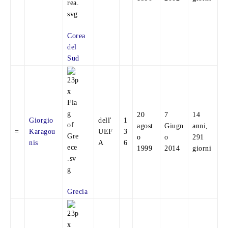
Corea
del
Sud
20
7
14
Giorgio
dell'
1
agost
Giugn
anni,
=
Karagou
UEF
3
o
o
291
nis
A
6
1999
2014
giorni
Grecia