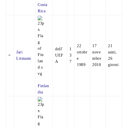
Costa
Rica
22
17
21
dell'
1
Jari
ottobr
nove
anni,
=
UEF
3
Litmann
e
mbre
26
A
7
1989
2010
giorni
Finlan
dia