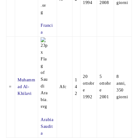
1994
2008
giorni
Franci
a
20
5
8
Muhamm
1
ottobr
ottobr
anni,
=
ad Al-
Afc
4
e
e
350
Khilavi
2
1992
2001
giorni
Arabia
Saudit
a