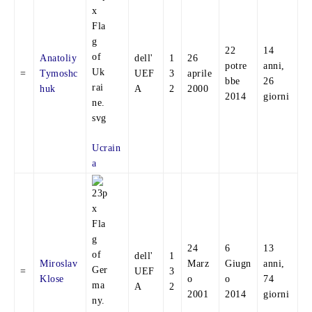
22
14
Anatoliy
dell'
1
26
potre
anni,
=
Tymoshc
UEF
3
aprile
bbe
26
huk
A
2
2000
2014
giorni
Ucrain
a
24
6
13
dell'
1
Miroslav
Marz
Giugn
anni,
=
UEF
3
Klose
o
o
74
A
2
2001
2014
giorni