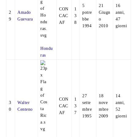
5
21
16
CON
1
2
Amado
potre
Giugn
anni,
CAC
3
9
Guevara
bbe
o
47
AF
8
1994
2010
giorni
Hondu
ras
27
18
14
CON
1
3
Walter
sette
nove
anni,
CAC
3
0
Centeno
mbre
mbre
52
AF
7
1995
2009
giorni