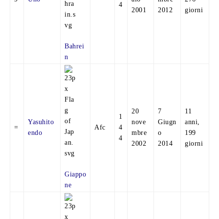
4
2001
2012
giorni
Bahrei
n
20
7
11
1
Yasuhito
nove
Giugn
anni,
=
Afc
4
endo
mbre
o
199
4
2002
2014
giorni
Giappo
ne