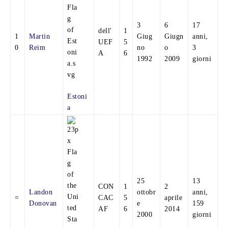
3
6
17
dell'
1
1
Martin
Giug
Giugn
anni,
UEF
5
0
Reim
no
o
3
A
6
1992
2009
giorni
Estoni
a
25
13
CON
1
2
Landon
ottobr
anni,
=
CAC
5
aprile
Donovan
e
159
AF
6
2014
2000
giorni