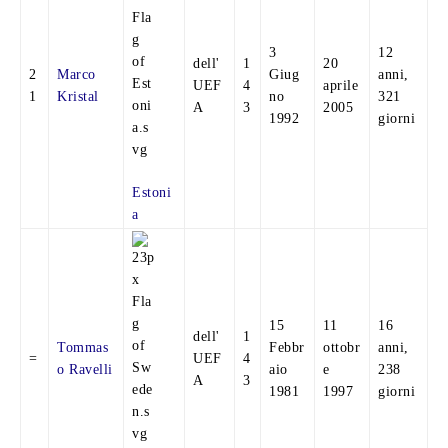
3
12
dell'
1
20
2
Marco
Giug
anni,
UEF
4
aprile
1
Kristal
no
321
A
3
2005
1992
giorni
Estoni
a
15
11
16
dell'
1
Tommas
Febbr
ottobr
anni,
=
UEF
4
o Ravelli
aio
e
238
A
3
1981
1997
giorni