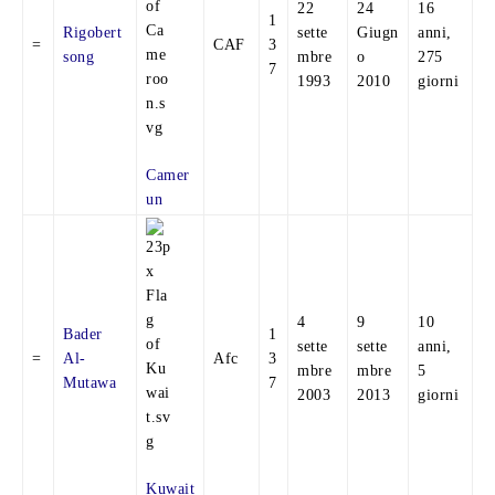
22
24
16
1
Rigobert
sette
Giugn
anni,
=
CAF
3
song
mbre
o
275
7
1993
2010
giorni
Camer
un
4
9
10
Bader
1
sette
sette
anni,
=
Al-
Afc
3
mbre
mbre
5
Mutawa
7
2003
2013
giorni
Kuwait