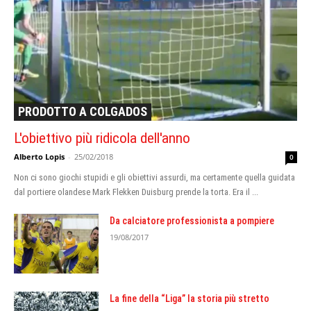
PRODOTTO A COLGADOS
L'obiettivo più ridicola dell'anno
Alberto Lopis
-
25/02/2018
0
Non ci sono giochi stupidi e gli obiettivi assurdi, ma certamente quella guidata
dal portiere olandese Mark Flekken Duisburg prende la torta. Era il ...
Da calciatore professionista a pompiere
19/08/2017
La fine della “Liga” la storia più stretto