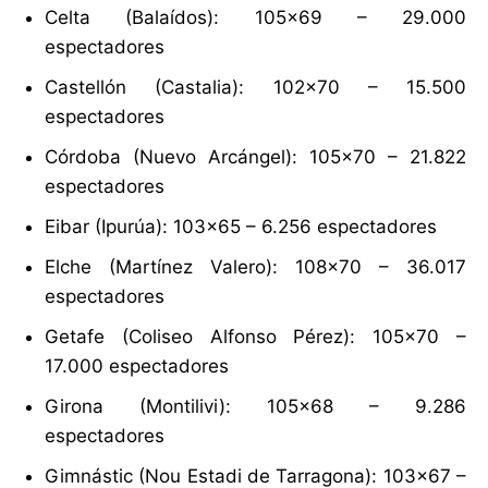
Celta (Balaídos): 105×69 – 29.000
espectadores
Castellón (Castalia): 102×70 – 15.500
espectadores
Córdoba (Nuevo Arcángel): 105×70 – 21.822
espectadores
Eibar (Ipurúa): 103×65 – 6.256 espectadores
Elche (Martínez Valero): 108×70 – 36.017
espectadores
Getafe (Coliseo Alfonso Pérez): 105×70 –
17.000 espectadores
Girona (Montilivi): 105×68 – 9.286
espectadores
Gimnástic (Nou Estadi de Tarragona): 103×67 –