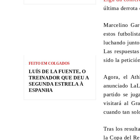
última derrota 
Marcelino Garc
estos futbolist
luchando juntos
Las respuestas
sido la petició
FEITO EM COLGADOS
LUÍS DE LA FUENTE, O
Agora,
el Ath
TREINADOR QUE DEU A
SEGUNDA ESTRELA À
anunciado LaLi
ESPANHA
partido se jug
visitará al G
cuando tan sol
Tras los result
la Copa del Re