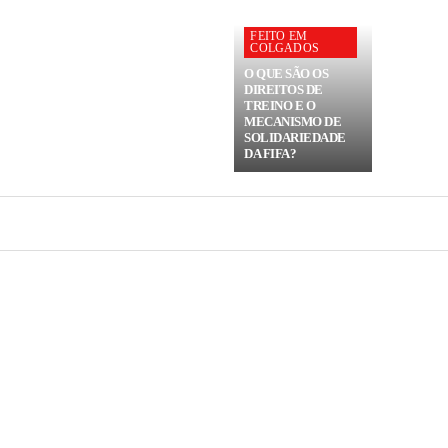
FEITO EM
COLGADOS
O QUE SÃO OS
DIREITOS DE
TREINO E O
MECANISMO DE
SOLIDARIEDADE
DA FIFA?