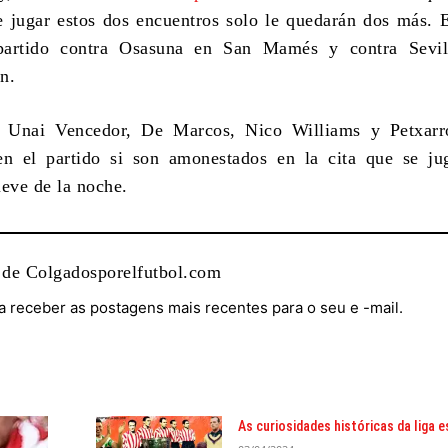
 jugar estos dos encuentros solo le quedarán dos más
.
partido contra Osasuna en San Mamés y contra Sevil
án
.
,
Unai Vencedor
, De Marcos,
Nico Williams y Petxar
en el partido si son amonestados en la cita que se ju
ueve de la noche
.
 de Colgadosporelfutbol.com
a receber as postagens mais recentes para o seu e -mail.
As curiosidades históricas da liga 