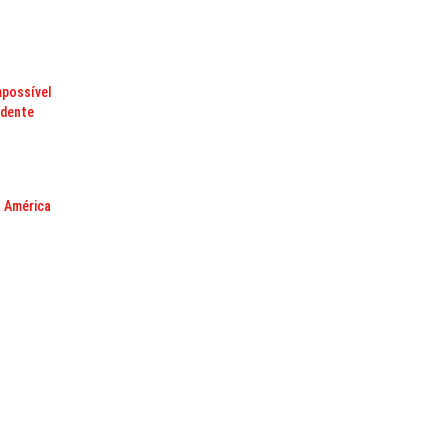
mpossível
ndente
a América