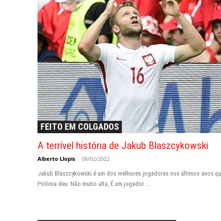
FEITO EM COLGADOS
A terrível história de Jakub Blaszcykowski
Alberto Llopis
-
06/02/2022
Jakub Blaszcykowski é um dos melhores jogadores nos últimos anos qu
Polônia deu. Não muito alta, É um jogador ...