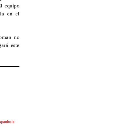
El equipo
la en el
roman no
gará este
espanhola