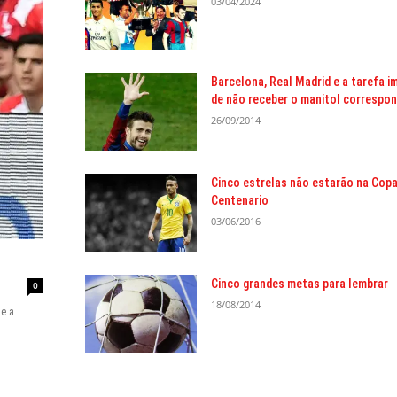
03/04/2024
Barcelona, Real Madrid e a tarefa i
de não receber o manitol correspo
26/09/2014
Cinco estrelas não estarão na Cop
Centenario
03/06/2016
Cinco grandes metas para lembrar
0
18/08/2014
e a