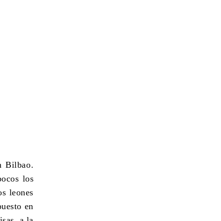
n Bilbao
.
pocos los
os leones
puesto en
oisas,
a la