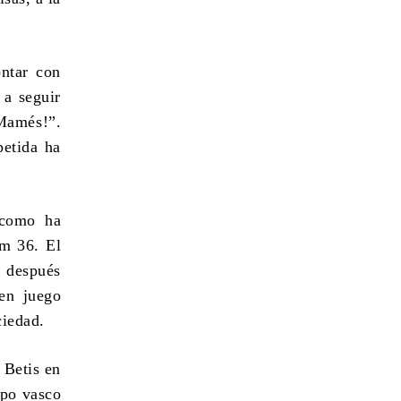
ntar con
a seguir
 Mamés
!”.
petida ha
como ha
im 36.
El
s después
en juego
ciedad
.
 Betis en
ipo vasco