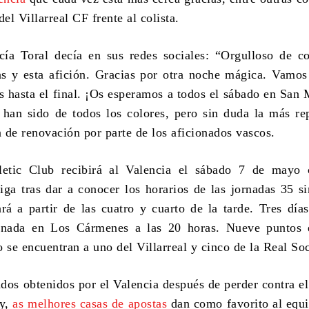
del Villarreal CF frente al colista
.
ía Toral decía en sus redes sociales
:
“Orgulloso de co
as y esta afición
.
Gracias por otra noche mágica
.
Vamos 
 hasta el final
.
¡Os esperamos a todos el sábado en San
 han sido de todos los colores
,
pero sin duda la más re
n de renovación por parte de los aficionados vascos
.
letic Club recibirá al Valencia el sábado
7
de mayo 
ga tras dar a conocer los horarios de las jornadas
35 s
ará a partir de las cuatro y cuarto de la tarde
.
Tres día
ranada en Los Cármenes a las
20 horas.
Nueve puntos 
o se encuentran a uno del Villarreal y cinco de la Real So
ados obtenidos por el Valencia después de perder contra el
y
,
as melhores casas de apostas
dan como favorito al equ