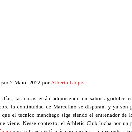
ação 2 Maio, 2022 por
Alberto Llopis
 días
,
las cosas están adquiriendo un sabor agridulce e
bre la continuidad de Marcelino se disparan
,
y ya son 
 que el técnico manchego siga siendo el entrenador de l
ue viene
. Nesse contexto,
el Athletic Club lucha por un 
ência
que cada vez está más cerca gracias
, entre outras c