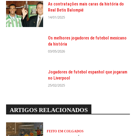
As contratações mais caras da história do
Real Betis Balompié
14/01/2025
Os melhores jogadores de futebol mexicano
da história
03/05/2026
Jogadores de futebol espanhol que jogaram
no Liverpool
25/02/2025
ARTIGOS RELACIONADOS
FEITO EM COLGADOS