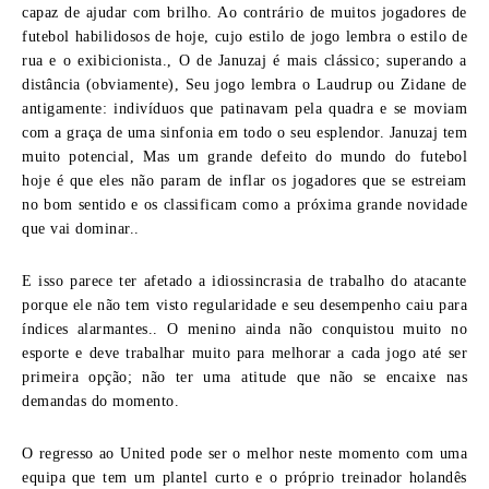
capaz de ajudar com brilho. Ao contrário de muitos jogadores de
futebol habilidosos de hoje, cujo estilo de jogo lembra o estilo de
rua e o exibicionista., O de Januzaj é mais clássico; superando a
distância (obviamente), Seu jogo lembra o Laudrup ou Zidane de
antigamente: indivíduos que patinavam pela quadra e se moviam
com a graça de uma sinfonia em todo o seu esplendor. Januzaj tem
muito potencial, Mas um grande defeito do mundo do futebol
hoje é que eles não param de inflar os jogadores que se estreiam
no bom sentido e os classificam como a próxima grande novidade
que vai dominar..
E isso parece ter afetado a idiossincrasia de trabalho do atacante
porque ele não tem visto regularidade e seu desempenho caiu para
índices alarmantes.. O menino ainda não conquistou muito no
esporte e deve trabalhar muito para melhorar a cada jogo até ser
primeira opção; não ter uma atitude que não se encaixe nas
demandas do momento.
O regresso ao United pode ser o melhor neste momento com uma
equipa que tem um plantel curto e o próprio treinador holandês