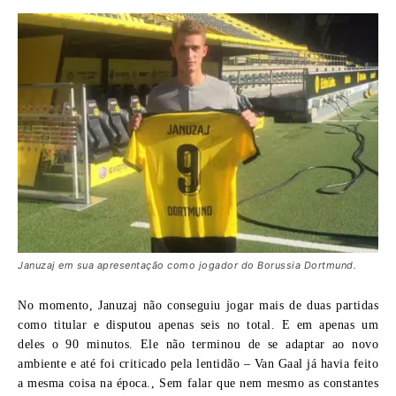
Januzaj em sua apresentação como jogador do Borussia Dortmund.
No momento, Januzaj não conseguiu jogar mais de duas partidas
como titular e disputou apenas seis no total. E em apenas um
deles o 90 minutos. Ele não terminou de se adaptar ao novo
ambiente e até foi criticado pela lentidão – Van Gaal já havia feito
a mesma coisa na época., Sem falar que nem mesmo as constantes