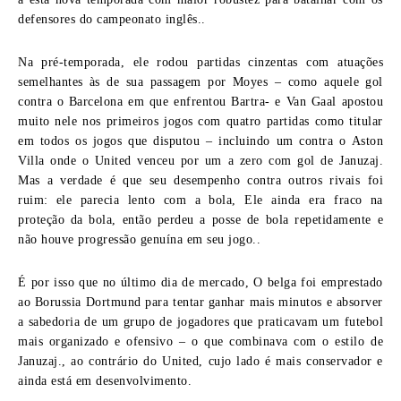
defensores do campeonato inglês..
Na pré-temporada, ele rodou partidas cinzentas com atuações
semelhantes às de sua passagem por Moyes – como aquele gol
contra o Barcelona em que enfrentou Bartra- e Van Gaal apostou
muito nele nos primeiros jogos com quatro partidas como titular
em todos os jogos que disputou – incluindo um contra o Aston
Villa onde o United venceu por um a zero com gol de Januzaj.
Mas a verdade é que seu desempenho contra outros rivais foi
ruim: ele parecia lento com a bola, Ele ainda era fraco na
proteção da bola, então perdeu a posse de bola repetidamente e
não houve progressão genuína em seu jogo..
É por isso que no último dia de mercado, O belga foi emprestado
ao Borussia Dortmund para tentar ganhar mais minutos e absorver
a sabedoria de um grupo de jogadores que praticavam um futebol
mais organizado e ofensivo – o que combinava com o estilo de
Januzaj., ao contrário do United, cujo lado é mais conservador e
ainda está em desenvolvimento.