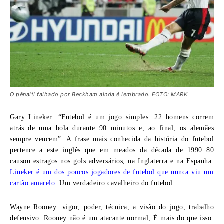
O pênalti falhado por Beckham ainda é lembrado. FOTO: MARK
Gary Lineker:
“Futebol é um jogo simples: 22 homens correm
atrás de uma bola durante 90 minutos e, ao final, os alemães
sempre vencem”. A frase mais conhecida da história do futebol
pertence a este inglês que em meados da década de 1990 80
causou estragos nos gols adversários, na Inglaterra e na Espanha.
Lineker é um dos poucos jogadores de futebol que nunca viu um
cartão amarelo
. Um verdadeiro cavalheiro do futebol.
Wayne Rooney:
vigor, poder, técnica, a visão do jogo, trabalho
defensivo. Rooney não é um atacante normal, É mais do que isso.