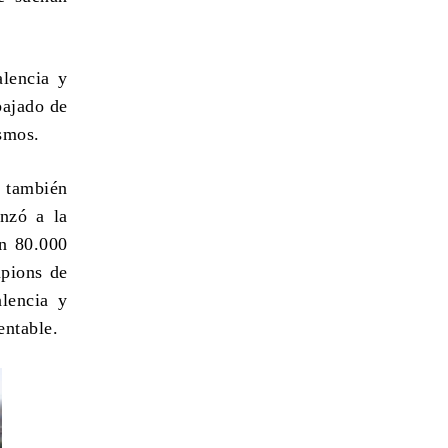
alencia y
bajado de
smos.
a también
anzó a la
on 80.000
mpions de
alencia y
entable.