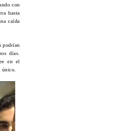
eando con
era hasta
una caída
a podrían
nos días.
ee en el
 único.