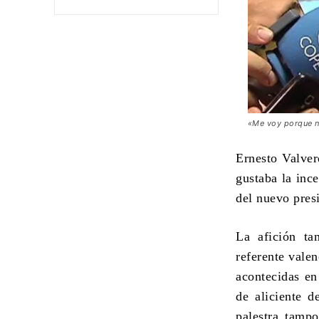
«Me voy porque n
Ernesto Valver
gustaba la ince
del nuevo pres
La afición ta
referente valen
acontecidas en
de aliciente d
palestra tamp