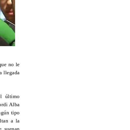
que no le
a llegada
l último
ordi Alba
ngún tipo
ltan a la
e suenan