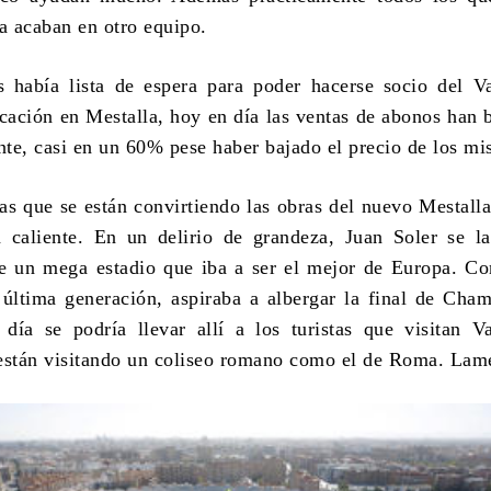
ia acaban en otro equipo.
 había lista de espera para poder hacerse socio del V
cación en Mestalla, hoy en día las ventas de abonos han 
te, casi en un 60% pese haber bajado el precio de los mi
las que se están convirtiendo las obras del nuevo Mestall
 caliente. En un delirio de grandeza, Juan Soler se l
e un mega estadio que iba a ser el mejor de Europa. C
 última generación, aspiraba a albergar la final de Cha
ía se podría llevar allí a los turistas que visitan V
están visitando un coliseo romano como el de Roma. Lam