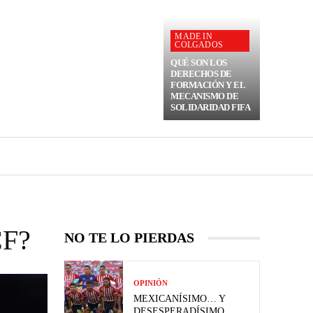
MADE IN
COLGADOS
QUÉ SON LOS
DERECHOS DE
FORMACIÓN Y EL
MECANISMO DE
SOLIDARIDAD FIFA
CF?
NO TE LO PIERDAS
OPINIÓN
MEXICANÍSIMO… Y
DESESPERADÍSIMO