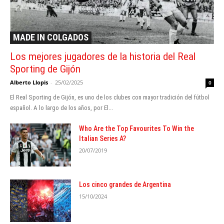
MADE IN COLGADOS
Los mejores jugadores de la historia del Real
Sporting de Gijón
Alberto Llopis
-
25/02/2025
0
El Real Sporting de Gijón, es uno de los clubes con mayor tradición del fútbol
español. A lo largo de los años, por El...
Who Are the Top Favourites To Win the
Italian Series A?
20/07/2019
Los cinco grandes de Argentina
15/10/2024