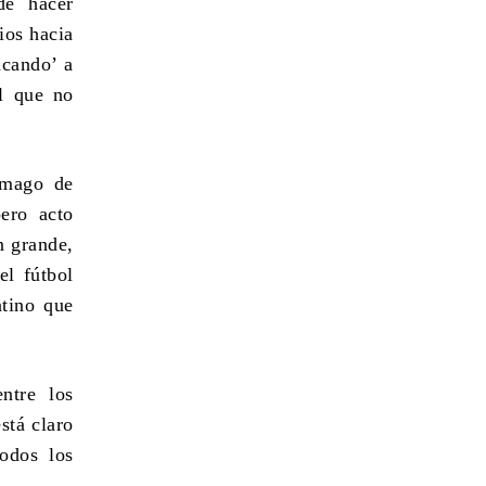
e hacer
ios hacia
acando’ a
l que no
amago de
ero acto
n grande,
el fútbol
ntino que
ntre los
stá claro
odos los