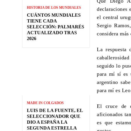
Que Diego A
HISTORIA DE LOS MUNDIALES
declaraciones 
CUÁNTOS MUNDIALES
el central uru
TIENE CADA
Sergio Ramos,
SELECCIÓN: PALMARÉS
ACTUALIZADO TRAS
considera más 
2026
La respuesta
caballerosida
seguido lo pus
para mí sí es 
argentino sab
para mí es Leo
MADE IN COLGADOS
El cruce de d
LUIS DE LA FUENTE, EL
aficionados ta
SELECCIONADOR QUE
DIO A ESPAÑA LA
es que estamo
SEGUNDA ESTRELLA
gustos.