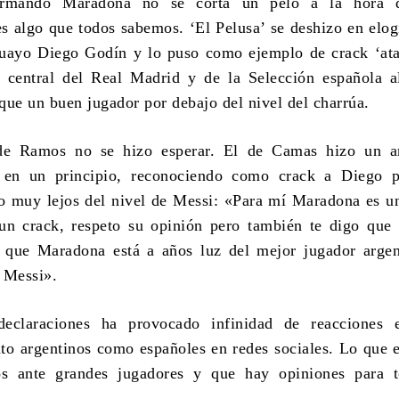
rmando Maradona no se corta un pelo a la hora d
es algo que todos sabemos. ‘El Pelusa’ se deshizo en elog
guayo Diego Godín y lo puso como ejemplo de crack ‘at
 central del Real Madrid y de la Selección española a
que un buen jugador por debajo del nivel del charrúa.
 de Ramos no se hizo esperar. El de Camas hizo un 
d en un principio, reconociendo como crack a Diego p
o muy lejos del nivel de Messi: «Para mí Maradona es u
un crack, respeto su opinión pero también te digo que 
e que Maradona está a años luz del mejor jugador arge
 Messi».
eclaraciones ha provocado infinidad de reacciones e
nto argentinos como españoles en redes sociales. Lo que e
s ante grandes jugadores y que hay opiniones para t