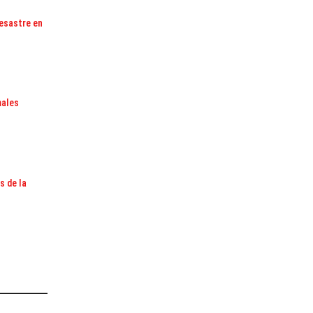
esastre en
males
s de la