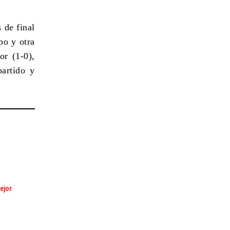
 de final
po y otra
or (1-0),
artido y
ejor