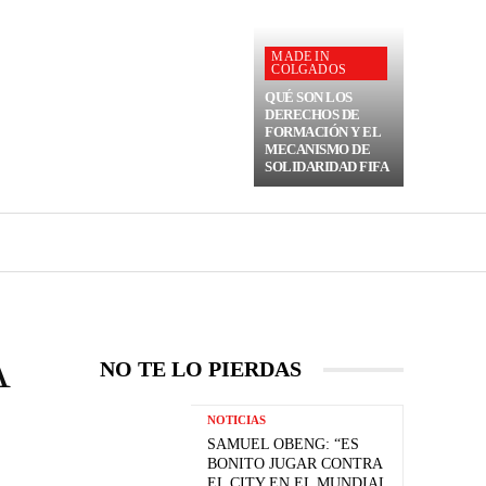
MADE IN
COLGADOS
QUÉ SON LOS
DERECHOS DE
FORMACIÓN Y EL
MECANISMO DE
SOLIDARIDAD FIFA
A
NO TE LO PIERDAS
NOTICIAS
SAMUEL OBENG: “ES
BONITO JUGAR CONTRA
EL CITY EN EL MUNDIAL