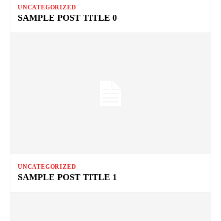
UNCATEGORIZED
SAMPLE POST TITLE 0
UNCATEGORIZED
SAMPLE POST TITLE 1