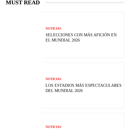
MUST READ
NOTICIAS
SELECCIONES CON MÁS AFICIÓN EN
EL MUNDIAL 2026
NOTICIAS
LOS ESTADIOS MÁS ESPECTACULARES
DEL MUNDIAL 2026
NOTICIAS