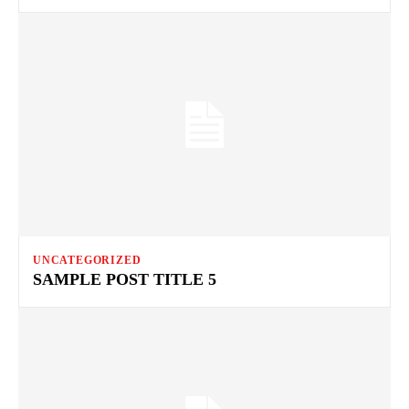
UNCATEGORIZED
SAMPLE POST TITLE 5