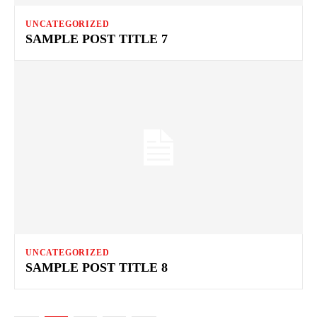
UNCATEGORIZED
SAMPLE POST TITLE 7
UNCATEGORIZED
SAMPLE POST TITLE 8