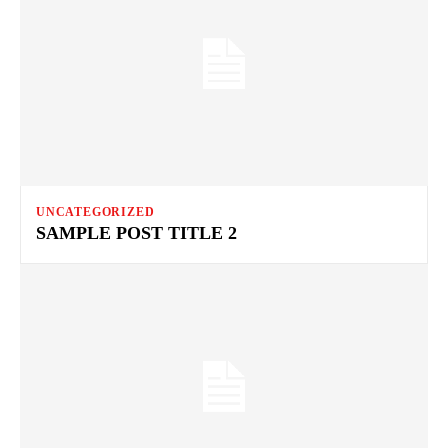
UNCATEGORIZED
SAMPLE POST TITLE 2