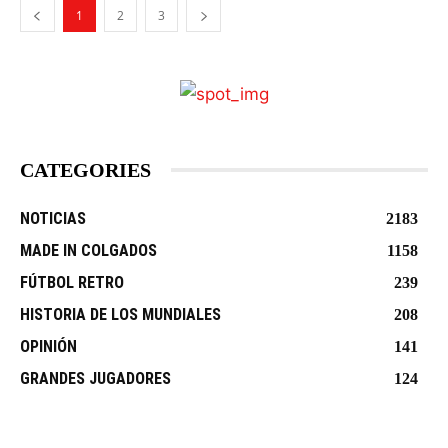
1
2
3
CATEGORIES
NOTICIAS
2183
MADE IN COLGADOS
1158
FÚTBOL RETRO
239
HISTORIA DE LOS MUNDIALES
208
OPINIÓN
141
GRANDES JUGADORES
124