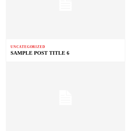
UNCATEGORIZED
SAMPLE POST TITLE 6