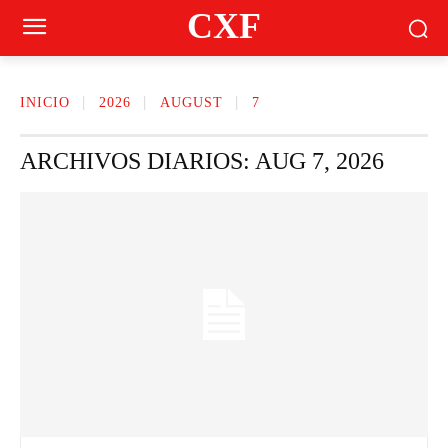
CXF
INICIO
2026
AUGUST
7
ARCHIVOS DIARIOS: AUG 7, 2026