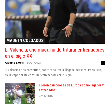
MADE IN COLGADOS
El Valencia, una maquina de triturar entrenadores
en el siglo XXI
Alberto Llopis
-
30/01/2023
1
El Valencia se ha convertido, sobre todo tras la llegada de Peter Lim en 2014,
en un especialista en triturar entrenadores en el siglo...
Fueron campeones de Europa como jugador y
entrenador
22/06/2016