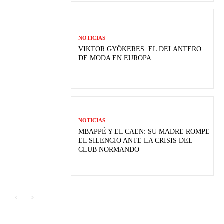
NOTICIAS
VIKTOR GYÖKERES: EL DELANTERO
DE MODA EN EUROPA
NOTICIAS
MBAPPÉ Y EL CAEN: SU MADRE ROMPE
EL SILENCIO ANTE LA CRISIS DEL
CLUB NORMANDO