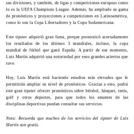
sus divisiones, y también, de ligas y competiciones europeas como
lo es la
UEFA Champions League
. Además, ha ampliado su gama
de pronósticos y proyecciones a competiciones en Latinoamérica,
como lo son la
Copa Libertadores y la Copa Sudamericana
.
Este tipster adquirió gran fama, porque pronosticó acertadamente
los resultados de los
últimos 3 mundiales
, incluso, la copa
mundial de fútbol que ganó España. A partir de ese momento,
Luis Martín adquirió una notoriedad por esos grandes aciertos que
tuvo.
Hoy, Luis Martín está haciendo estudios más elevados que le
permitirán ampliar su nivel de pronósticos. Gracias a esto, podrá
este gran tipster ofrecer pronósticos
sobre béisbol, básquet, tenis,
golf y otros deportes,
para que todos los amantes de las
disciplinas deportivas puedan consultar sus servicios.
Nota: Recuerda que muchos de los servicios del tipster de Luis
Martín son gratis.