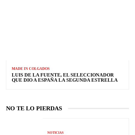
MADE IN COLGADOS
LUIS DE LA FUENTE, EL SELECCIONADOR
QUE DIO A ESPAÑA LA SEGUNDA ESTRELLA
NO TE LO PIERDAS
NOTICIAS