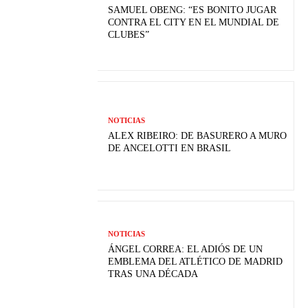
SAMUEL OBENG: “ES BONITO JUGAR
CONTRA EL CITY EN EL MUNDIAL DE
CLUBES”
NOTICIAS
ALEX RIBEIRO: DE BASURERO A MURO
DE ANCELOTTI EN BRASIL
NOTICIAS
ÁNGEL CORREA: EL ADIÓS DE UN
EMBLEMA DEL ATLÉTICO DE MADRID
TRAS UNA DÉCADA