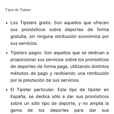
Tipos de Tipster:
Los
Tipsters gratis
: Son aquellos que ofrecen
sus pronósticos sobre deportes de forma
gratuita, sin ninguna retribución económica por
sus servicios.
Tipsters pagos
: Son aquellos que se dedican a
proporcionar sus servicios sobre los pronósticos
de deportes de forma paga, utilizando distintos
métodos de pago y recibiendo una retribución
por la prestación de sus servicios.
El
Tipster particular
: Este tipo de tipster en
España, se dedica sólo a dar sus pronósticos
sobre un sólo tipo de deporte, y no amplía la
gama de los deportes para dar sus