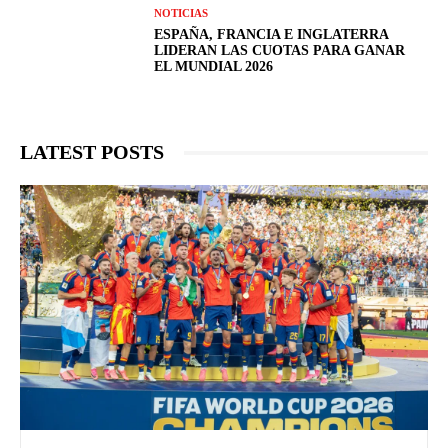
NOTICIAS
ESPAÑA, FRANCIA E INGLATERRA
LIDERAN LAS CUOTAS PARA GANAR
EL MUNDIAL 2026
LATEST POSTS