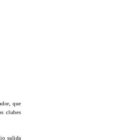
ador, que
os clubes
dio salida