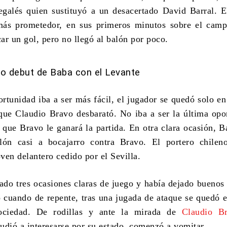
egalés quien sustituyó a un desacertado
David Barral.
El
más prometedor, en sus primeros minutos sobre el camp
ar un gol, pero no llegó al balón por poco.
do debut de Baba con el Levante
rtunidad iba a ser más fácil, el jugador se quedó solo en
e Claudio Bravo desbarató. No iba a ser la última opo
z que Bravo le ganará la partida. En otra clara ocasión, B
alón casi a bocajarro contra Bravo. El portero chilen
oven delantero cedido por el Sevilla.
ado tres ocasiones claras de juego y había dejado buenos 
 cuando de repente, tras una jugada de ataque se quedó e
ociedad. De rodillas y ante la mirada de
Claudio B
udió a interesarse por su estado, comenzó a vomitar.