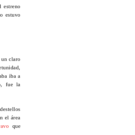
 estreno
o estuvo
 un claro
rtunidad,
aba iba a
o, fue la
destellos
n el área
ravo
que