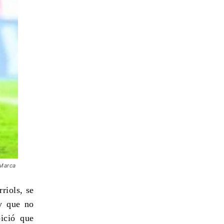
 Marca
riols, se
ry que no
ició que