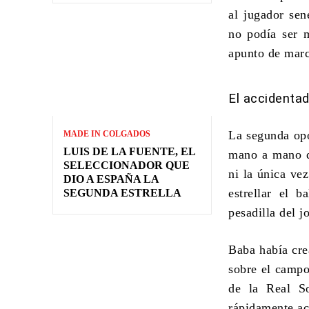
al jugador sen
no podía ser 
apunto de marc
El accidenta
La segunda opo
MADE IN COLGADOS
LUIS DE LA FUENTE, EL
mano a mano qu
SELECCIONADOR QUE
ni la única ve
DIO A ESPAÑA LA
estrellar el b
SEGUNDA ESTRELLA
pesadilla del j
Baba había cre
sobre el campo
de la Real S
rápidamente ac