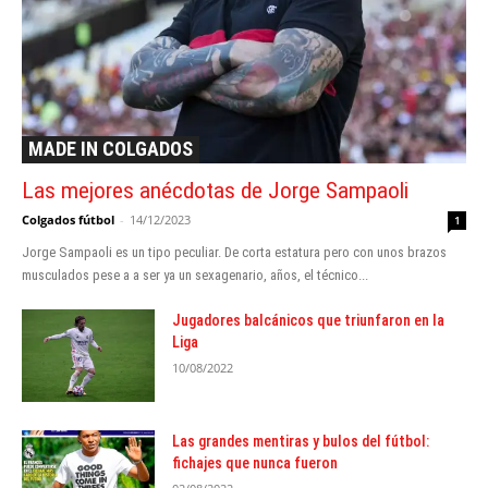
MADE IN COLGADOS
Las mejores anécdotas de Jorge Sampaoli
Colgados fútbol
-
14/12/2023
1
Jorge Sampaoli es un tipo peculiar. De corta estatura pero con unos brazos
musculados pese a a ser ya un sexagenario, años, el técnico...
Jugadores balcánicos que triunfaron en la
Liga
10/08/2022
Las grandes mentiras y bulos del fútbol:
fichajes que nunca fueron