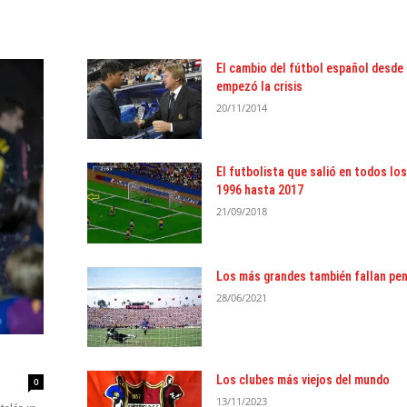
El cambio del fútbol español desde
empezó la crisis
20/11/2014
El futbolista que salió en todos lo
1996 hasta 2017
21/09/2018
Los más grandes también fallan pen
28/06/2021
Los clubes más viejos del mundo
0
13/11/2023