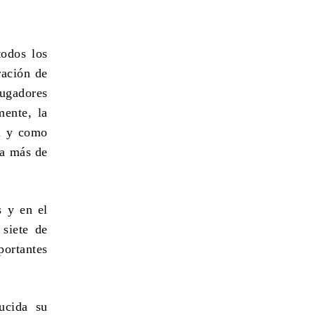
odos los
ración de
ugadores
mente, la
al y como
ja más de
 y en el
siete de
portantes
ucida su