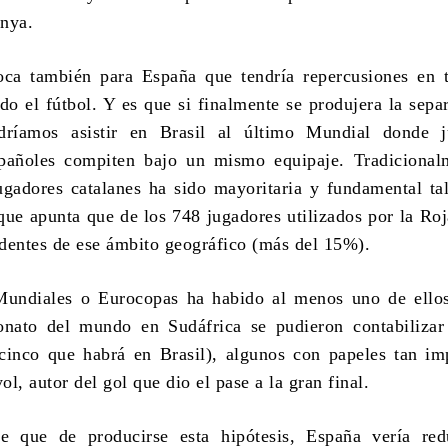
unya.
ca también para España que tendría repercusiones en t
ido el fútbol. Y es que si finalmente se produjera la sepa
dríamos asistir en Brasil al último Mundial donde j
spañoles compiten bajo un mismo equipaje. Tradicional
ugadores catalanes ha sido mayoritaria y fundamental t
 que apunta que de los 748 jugadores utilizados por la Ro
dentes de ese ámbito geográfico (más del 15%).
Mundiales o Eurocopas ha habido al menos uno de ellos
nato del mundo en Sudáfrica se pudieron contabilizar 
 cinco que habrá en Brasil), algunos con papeles tan im
l, autor del gol que dio el pase a la gran final.
 que de producirse esta hipótesis, España vería red