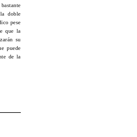
 bastante
la doble
dico pese
ce que la
azarán su
ue puede
nte de la