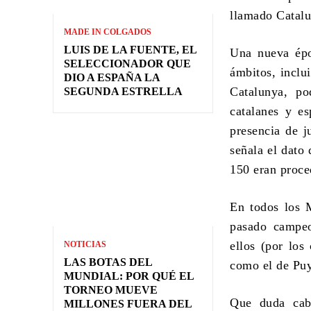
llamado Catal
MADE IN COLGADOS
LUIS DE LA FUENTE, EL
Una nueva épo
SELECCIONADOR QUE
ámbitos, inclu
DIO A ESPAÑA LA
Catalunya, po
SEGUNDA ESTRELLA
catalanes y e
presencia de j
señala el dato
150 eran proce
En todos los 
pasado campeo
ellos (por los
NOTICIAS
LAS BOTAS DEL
como el de Puyo
MUNDIAL: POR QUÉ EL
TORNEO MUEVE
Que duda cabe
MILLONES FUERA DEL