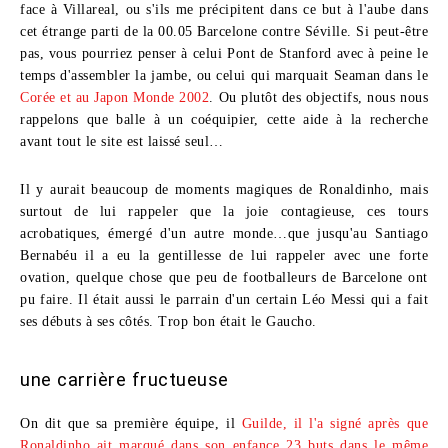
face à Villareal
, ou s'ils me précipitent dans ce but à l'aube dans
cet étrange
parti de la 00.05 Barcelone contre Séville
. Si peut-être
pas, vous pourriez penser à celui
Pont de Stanford
avec à peine le
temps d'assembler la jambe, ou celui qui marquait Seaman dans le
Corée et au Japon Monde 2002
. Ou plutôt des objectifs, nous nous
rappelons que balle à un coéquipier, cette aide à la recherche
avant tout le site est laissé seul…
Il y aurait beaucoup de moments magiques de
Ronaldinho
, mais
surtout de lui rappeler que la joie contagieuse, ces tours
acrobatiques, émergé d'un autre monde…que jusqu'au
Santiago
Bernabéu
il a eu la gentillesse de lui rappeler avec une forte
ovation, quelque chose que peu de footballeurs de Barcelone ont
pu faire. Il était aussi le parrain d'un certain
Léo Messi
qui a fait
ses débuts à ses côtés. Trop bon était le Gaucho.
une carrière fructueuse
On dit que sa première équipe, il
Guilde, il l'a signé après que
Ronaldinho ait marqué dans son enfance 23 buts dans le même