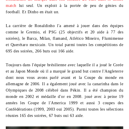
match
lui seul. Un exploit à la portée de peu de génies du
football. Et Dinho en était un.
La carrière de Ronaldinho
l'a amené à jouer dans des équipes
comme le Gremio,
el PSG (25 objectifs et 20 aide à 77 des
soirées)
, le Barca, Milan, flamand, Atlético Mineiro, Flumimense
et Querétaro mexicain. Un total parmi toutes les compétitions de
695 des soirées
,
266 buts
oui
166 aide
.
Toujours dans l'équipe brésilienne avec laquelle il a joué le
Corée
et au Japon Monde
où il a marqué le grand but contre l'Angleterre
dont nous vous avons parlé avant et la Coupe du monde en
allemagne de 2006
. Il a également joué avec la canarinha dans le
Olympiques de 2008
célébré dans
Pékin
. Il a été champion du
monde en 2002 et médaille d'or en 2008. joué avec à peine 19
années les
Coupe de l'America 1999
et aussi
3 coupes des
Confédérations
(1999, 2003 oui 2005). Parmi toutes les sélections
réunies
165 des soirées
,
67 buts
oui
63 aide
.