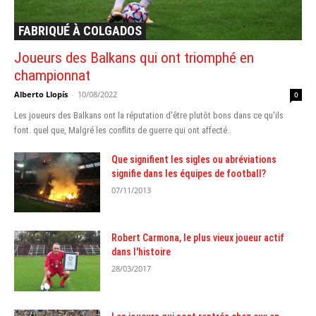
FABRIQUÉ À COLGADOS
Joueurs des Balkans qui ont triomphé en
championnat
Alberto Llopís
-
10/08/2022
0
Les joueurs des Balkans ont la réputation d'être plutôt bons dans ce qu'ils
font. quel que, Malgré les conflits de guerre qui ont affecté..
Que signifient les sigles ou abréviations
signifie dans les équipes de football?
07/11/2013
Robert Carmona, le plus vieux joueur actif
dans l'histoire
28/03/2017