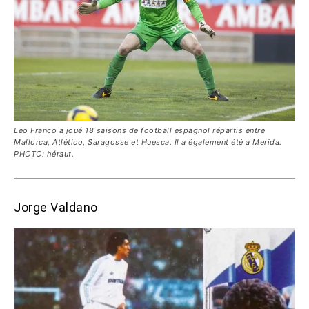
Leo Franco a joué 18 saisons de football espagnol répartis entre
Mallorca, Atlético, Saragosse et Huesca. Il a également été à Merida.
PHOTO: héraut.
Jorge Valdano