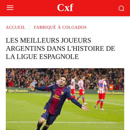
Cxf
ACCUEIL
FABRIQUÉ À COLGADOS
LES MEILLEURS JOUEURS
ARGENTINS DANS L'HISTOIRE DE
LA LIGUE ESPAGNOLE