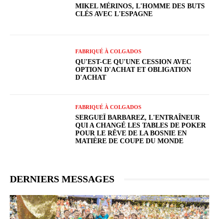
MIKEL MÉRINOS, L'HOMME DES BUTS
CLÉS AVEC L'ESPAGNE
FABRIQUÉ À COLGADOS
QU'EST-CE QU'UNE CESSION AVEC
OPTION D'ACHAT ET OBLIGATION
D'ACHAT
FABRIQUÉ À COLGADOS
SERGUEÏ BARBAREZ, L'ENTRAÎNEUR
QUI A CHANGÉ LES TABLES DE POKER
POUR LE RÊVE DE LA BOSNIE EN
MATIÈRE DE COUPE DU MONDE
DERNIERS MESSAGES