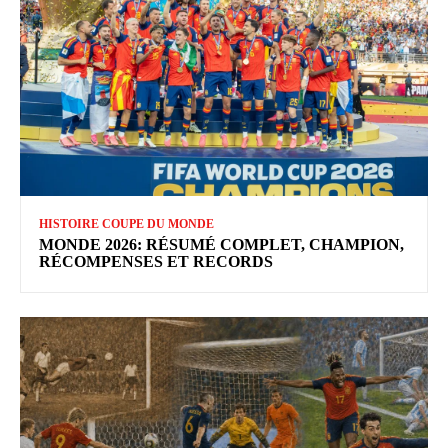
HISTOIRE COUPE DU MONDE
MONDE 2026: RÉSUMÉ COMPLET, CHAMPION,
RÉCOMPENSES ET RECORDS