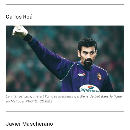
Carlos Roá
La « laitue’ Long
Il était l'un des meilleurs gardiens de but dans la ligue
en Malloca. PHOTO: COMME
Javier Mascherano