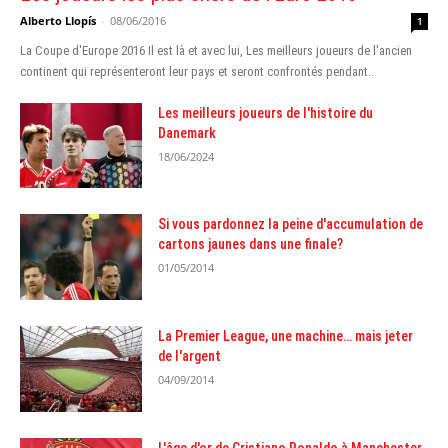
Alberto Llopís
-
08/06/2016
1
La Coupe d'Europe 2016 Il est là et avec lui, Les meilleurs joueurs de l'ancien
continent qui représenteront leur pays et seront confrontés pendant..
Les meilleurs joueurs de l'histoire du
Danemark
18/06/2024
Si vous pardonnez la peine d'accumulation de
cartons jaunes dans une finale?
01/05/2014
La Premier League, une machine… mais jeter
de l'argent
04/09/2014
L'âge d'or de Cristiano Ronaldo à Manchester