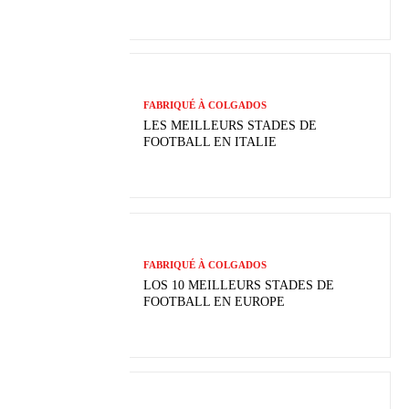
FABRIQUÉ À COLGADOS
LES MEILLEURS STADES DE
FOOTBALL EN ITALIE
FABRIQUÉ À COLGADOS
LOS 10 MEILLEURS STADES DE
FOOTBALL EN EUROPE