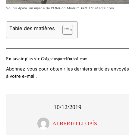
Souris Ayala, un mythe de l'Atletico Madrid. PHOTO: Marca.com
Table des matières
En savoir plus sur Colgadosporelfutbol.com
Abonnez-vous pour obtenir les derniers articles envoyés
à votre e-mail.
10/12/2019
ALBERTO LLOPÍS