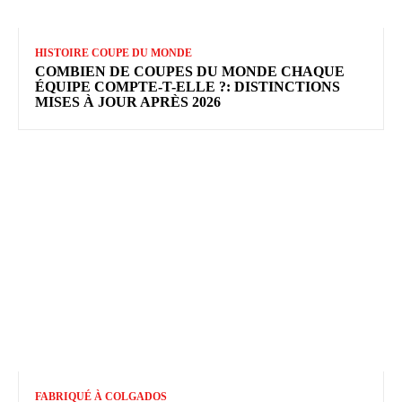
HISTOIRE COUPE DU MONDE
COMBIEN DE COUPES DU MONDE CHAQUE
ÉQUIPE COMPTE-T-ELLE ?: DISTINCTIONS
MISES À JOUR APRÈS 2026
FABRIQUÉ À COLGADOS