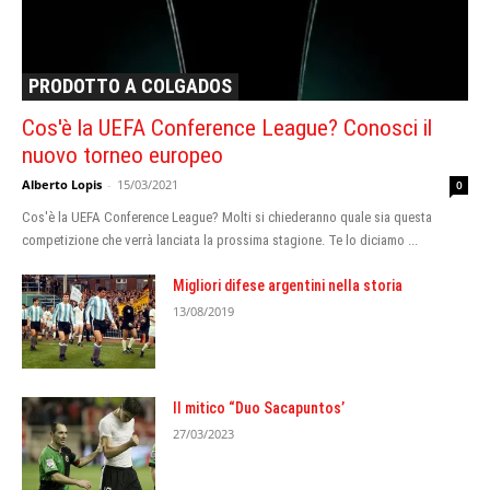
PRODOTTO A COLGADOS
Cos'è la UEFA Conference League? Conosci il
nuovo torneo europeo
Alberto Lopis
-
15/03/2021
0
Cos'è la UEFA Conference League? Molti si chiederanno quale sia questa
competizione che verrà lanciata la prossima stagione. Te lo diciamo ...
Migliori difese argentini nella storia
13/08/2019
Il mitico “Duo Sacapuntos’
27/03/2023