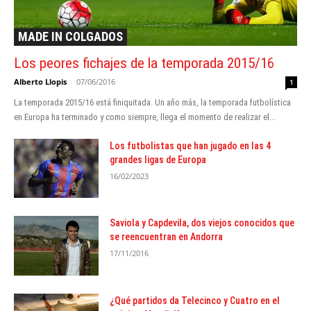
MADE IN COLGADOS
Los peores fichajes de la temporada 2015/16
Alberto Llopis
-
07/06/2016
1
La temporada 2015/16 está finiquitada. Un año más, la temporada futbolística
en Europa ha terminado y como siempre, llega el momento de realizar el...
Los futbolistas que han jugado en las 4
grandes ligas de Europa
16/02/2023
Saviola y Capdevila, dos viejos conocidos que
se reencuentran en Andorra
17/11/2016
¿Qué partidos da Telecinco y Cuatro en el