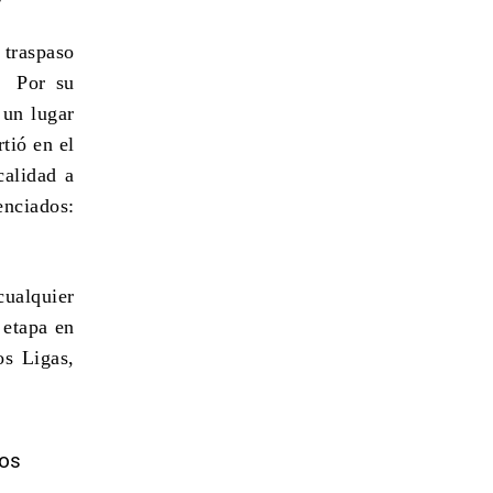
 traspaso
. Por su
 un lugar
tió en el
calidad a
enciados:
cualquier
 etapa en
s Ligas,
los