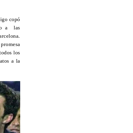
igo
copó
do a las
rcelona.
u promesa
todos los
atos a la