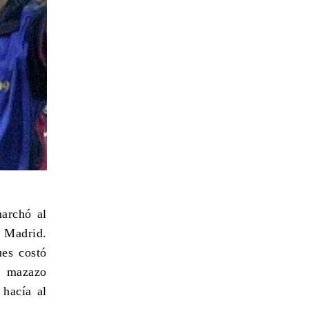
archó al
l Madrid.
ues costó
n mazazo
 hacía al