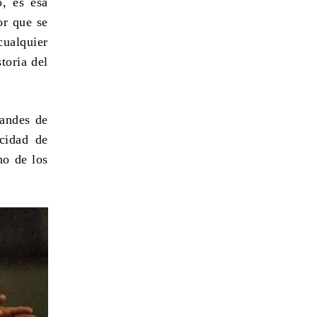
, es esa
or que se
cualquier
toria del
randes de
cidad de
no de los