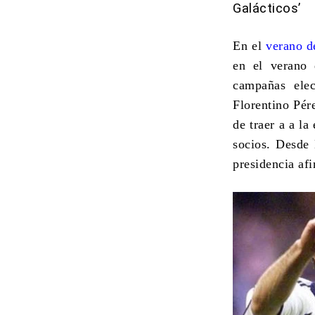
Galácticos’
En el
verano d
en el verano 
campañas elec
Florentino Pér
de traer a a la
socios. Desde 
presidencia af