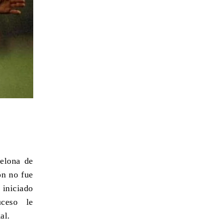
celona de
ón no fue
 iniciado
suceso le
al.