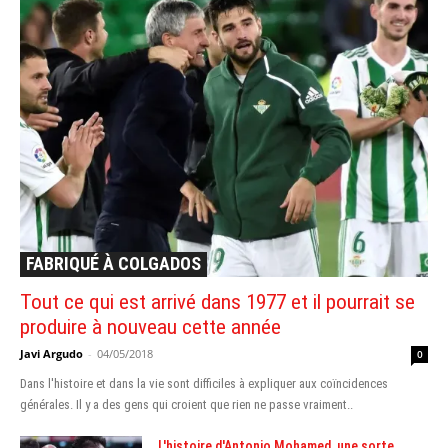
FABRIQUÉ À COLGADOS
Tout ce qui est arrivé dans 1977 et il pourrait se
produire à nouveau cette année
Javi Argudo
-
04/05/2018
0
Dans l'histoire et dans la vie sont difficiles à expliquer aux coïncidences
générales. Il y a des gens qui croient que rien ne passe vraiment..
L'histoire d'Antonio Mohamed, une sorte