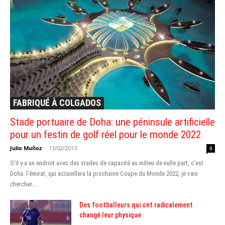
FABRIQUÉ À COLGADOS
Stade portuaire de Doha: une péninsule artificielle
pour un festin de golf réel pour le monde 2022
Julio Muñoz
-
13/02/2013
0
S'il y a un endroit avec des stades de capacité au milieu de nulle part, c'est
Doha. l'émirat, qui accueillera la prochaine Coupe du Monde 2022, je vais
chercher....
Des footballeurs qui ont radicalement
changé leur physique