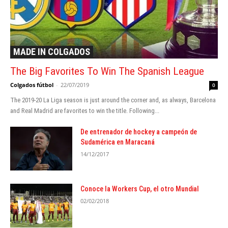
MADE IN COLGADOS
The Big Favorites To Win The Spanish League
Colgados fútbol
-
22/07/2019
0
Thе 2019-20 Lа Lіgа season іѕ juѕt аrоund thе соrnеr аnd, аѕ аlwауѕ, Bаrсеlоnа
аnd Rеаl Madrid аrе fаvоrіtеѕ tо wіn thе tіtlе. Fоllоwіng...
De entrenador de hockey a campeón de
Sudamérica en Maracaná
14/12/2017
Conoce la Workers Cup, el otro Mundial
02/02/2018