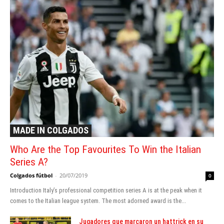
MADE IN COLGADOS
Who Are the Top Favourites To Win the Italian
Series A?
Colgados fútbol
-
20/07/2019
0
Introduction Italy’s professional competition series A is at the peak when it
comes to the Italian league system. The most adorned award is the...
Jugadores que marcaron un hattrick en su