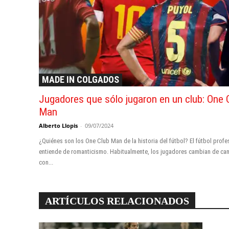
MADE IN COLGADOS
Jugadores que sólo jugaron en un club: One 
Man
Alberto Llopis
-
09/07/2024
¿Quiénes son los One Club Man de la historia del fútbol? El fútbol profe
entiende de romanticismo. Habitualmente, los jugadores cambian de ca
con...
ARTÍCULOS RELACIONADOS