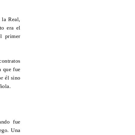
 la Real,
o era el
l primer
contratos
a que fue
r él sino
ñola
.
ando fue
uego. Una