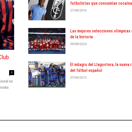
futbolistas que consumían cocaína
27/08/2016
Las mejores selecciones olímpicas 
de la historia
09/08/2024
Club
El milagro del Llagostera, la nueva 
del fútbol español
1
07/04/2015
sional no
miseta