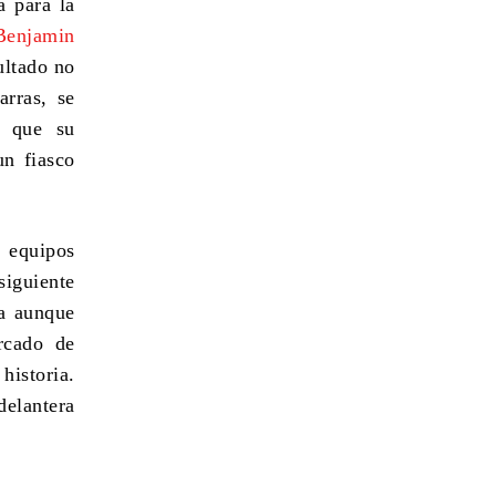
a para la
Benjamin
ultado no
arras, se
o que su
un fiasco
 equipos
siguiente
ta aunque
rcado de
historia.
delantera