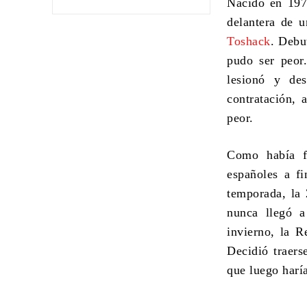
Nacido en 197
delantera de u
Toshack
. Debu
pudo ser peor.
lesionó y de
contratación, 
peor.
Como había f
españoles a fi
temporada, la 
nunca llegó a
invierno, la R
Decidió traers
que luego haría