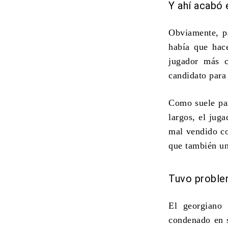
Y ahí acabó
Obviamente, pa
había que hac
jugador más c
candidato para 
Como suele pas
largos, el jug
mal vendido co
que también u
Tuvo problem
El georgiano 
condenado en s